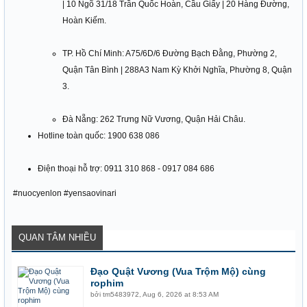
| 10 Ngõ 31/18 Trần Quốc Hoàn, Cầu Giấy | 20 Hàng Đường,
Hoàn Kiếm.
TP. Hồ Chí Minh: A75/6D/6 Đường Bạch Đằng, Phường 2,
Quận Tân Bình | 288A3 Nam Kỳ Khởi Nghĩa, Phường 8, Quận
3.
Đà Nẵng: 262 Trưng Nữ Vương, Quận Hải Châu.
Hotline toàn quốc: 1900 638 086
Điện thoại hỗ trợ: 0911 310 868 - 0917 084 686
#nuocyenlon #yensaovinari
QUAN TÂM NHIỀU
Đạo Quật Vương (Vua Trộm Mộ) cùng
rophim
bởi
tm5483972
,
Aug 6, 2026 at 8:53 AM