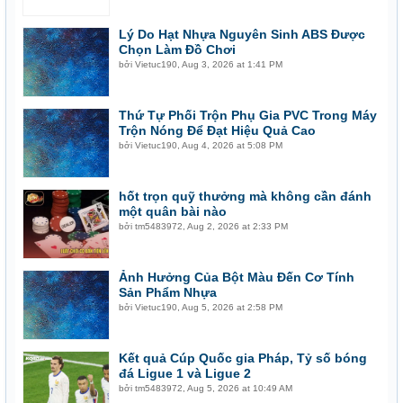
Lý Do Hạt Nhựa Nguyên Sinh ABS Được
Chọn Làm Đồ Chơi
bởi
Vietuc190
,
Aug 3, 2026 at 1:41 PM
Thứ Tự Phối Trộn Phụ Gia PVC Trong Máy
Trộn Nóng Để Đạt Hiệu Quả Cao
bởi
Vietuc190
,
Aug 4, 2026 at 5:08 PM
hốt trọn quỹ thưởng mà không cần đánh
một quân bài nào
bởi
tm5483972
,
Aug 2, 2026 at 2:33 PM
Ảnh Hưởng Của Bột Màu Đến Cơ Tính
Sản Phẩm Nhựa
bởi
Vietuc190
,
Aug 5, 2026 at 2:58 PM
Kết quả Cúp Quốc gia Pháp, Tỷ số bóng
đá Ligue 1 và Ligue 2
bởi
tm5483972
,
Aug 5, 2026 at 10:49 AM