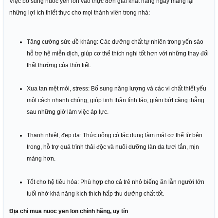
Việc bổ sung nuoc yen lon vào thực đơn giải khát hàng ngày mang lại
những lợi ích thiết thực cho mọi thành viên trong nhà:
Tăng cường sức đề kháng: Các dưỡng chất tự nhiên trong yến sào
hỗ trợ hệ miễn dịch, giúp cơ thể thích nghi tốt hơn với những thay đổi
thất thường của thời tiết.
Xua tan mệt mỏi, stress: Bổ sung năng lượng và các vi chất thiết yếu
một cách nhanh chóng, giúp tinh thần tỉnh táo, giảm bớt căng thẳng
sau những giờ làm việc áp lực.
Thanh nhiệt, đẹp da: Thức uống có tác dụng làm mát cơ thể từ bên
trong, hỗ trợ quá trình thải độc và nuôi dưỡng làn da tươi tắn, mịn
màng hơn.
Tốt cho hệ tiêu hóa: Phù hợp cho cả trẻ nhỏ biếng ăn lẫn người lớn
tuổi nhờ khả năng kích thích hấp thu dưỡng chất tốt.
Địa chỉ mua nuoc yen lon chính hãng, uy tín