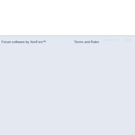
Contact Us
Help
Forum software by XenForo™
Terms and Rules