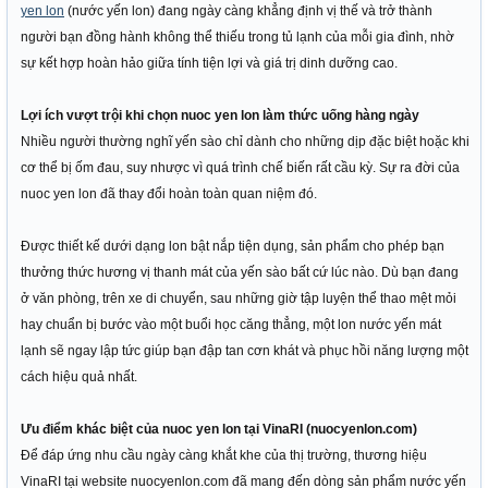
yen lon
(nước yến lon) đang ngày càng khẳng định vị thế và trở thành
người bạn đồng hành không thể thiếu trong tủ lạnh của mỗi gia đình, nhờ
sự kết hợp hoàn hảo giữa tính tiện lợi và giá trị dinh dưỡng cao.
Lợi ích vượt trội khi chọn nuoc yen lon làm thức uống hàng ngày
Nhiều người thường nghĩ yến sào chỉ dành cho những dịp đặc biệt hoặc khi
cơ thể bị ốm đau, suy nhược vì quá trình chế biến rất cầu kỳ. Sự ra đời của
nuoc yen lon đã thay đổi hoàn toàn quan niệm đó.
Được thiết kế dưới dạng lon bật nắp tiện dụng, sản phẩm cho phép bạn
thưởng thức hương vị thanh mát của yến sào bất cứ lúc nào. Dù bạn đang
ở văn phòng, trên xe di chuyển, sau những giờ tập luyện thể thao mệt mỏi
hay chuẩn bị bước vào một buổi học căng thẳng, một lon nước yến mát
lạnh sẽ ngay lập tức giúp bạn đập tan cơn khát và phục hồi năng lượng một
cách hiệu quả nhất.
Ưu điểm khác biệt của nuoc yen lon tại VinaRI (nuocyenlon.com)
Để đáp ứng nhu cầu ngày càng khắt khe của thị trường, thương hiệu
VinaRI tại website nuocyenlon.com đã mang đến dòng sản phẩm nước yến