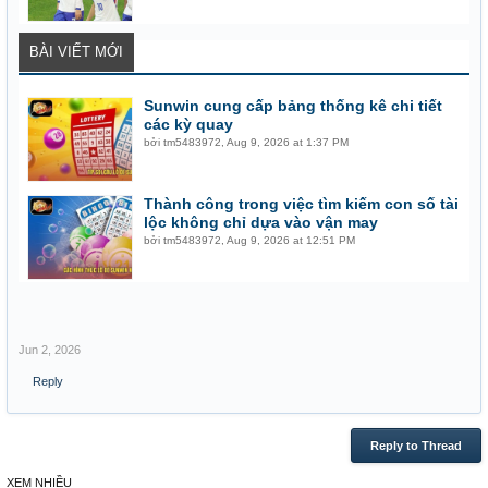
BÀI VIẾT MỚI
Sunwin cung cấp bảng thống kê chi tiết
các kỳ quay
bởi
tm5483972
,
Aug 9, 2026 at 1:37 PM
Thành công trong việc tìm kiếm con số tài
lộc không chỉ dựa vào vận may
bởi
tm5483972
,
Aug 9, 2026 at 12:51 PM
Jun 2, 2026
Reply
Reply to Thread
XEM NHIỀU