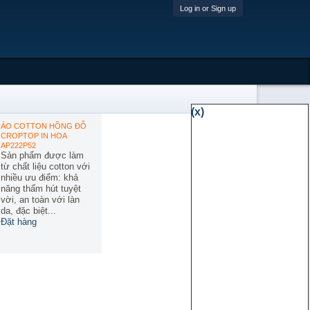
Log in or Sign up
(x)
ÁO COTTON HỒNG ĐỖ
CROPTOP IN HOA
AP222P52
Sản phẩm được làm
từ chất liệu cotton với
nhiều ưu điểm: khả
năng thấm hút tuyệt
vời, an toàn với làn
da, đặc biệt...
Đặt hàng