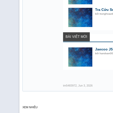
Tra Cứu S
bởi
trunghoazd
BÀI VIẾT MỚI
Jaecoo J5
bởi
handvan00
tm5483972
,
Jun 3, 2026
XEM NHIỀU