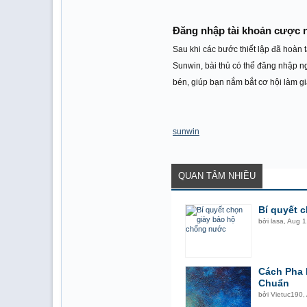
Đăng nhập tài khoản cược n
Sau khi các bước thiết lập đã hoàn 
Sunwin, bài thủ có thể đăng nhập n
bén, giúp bạn nắm bắt cơ hội làm g
sunwin
QUAN TÂM NHIỀU
Bí quyết 
bởi
lasa
,
Aug 1
Cách Pha 
Chuẩn
bởi
Vietuc190
,