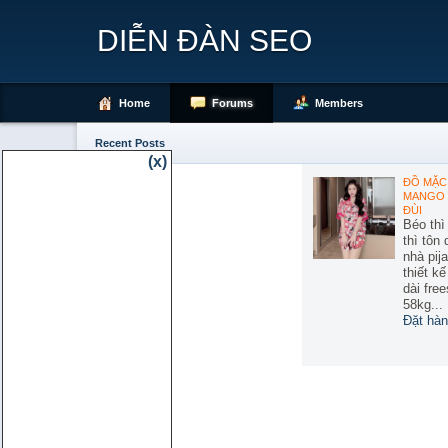
DIỄN ĐÀN SEO
Home
Forums
Members
Recent Posts
(x)
ĐỒ MẶC 
MANGO 
ĐÙI
Béo thì
thì tôn
nhà pij
thiết k
dài free
58kg...
Đặt hàn