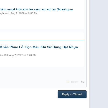
iểm vượt trội khi tra cứu so kq tại Goketqua
unghoazd
,
Aug 1, 2026 at 9:05 AM
Khắc Phục Lỗi Sọc Màu Khi Sử Dụng Hạt Nhựa
etuc190
,
Aug 7, 2026 at 2:48 PM
Reply
#1
Reply to Thread