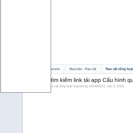
Home
Forums
Mua bán - Rao vặt
Rao vặt tổng hợ
Safari để tìm kiếm link tải app Cấu hình quả
Discussion in '
Rao vặt tổng hợp
' started by
tm5483972
,
Jun 3, 2026
.