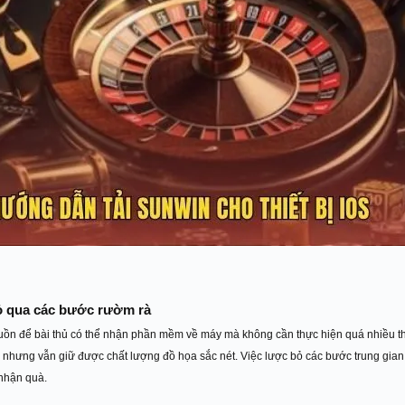
bỏ qua các bước rườm rà
ồn để bài thủ có thể nhận phần mềm về máy mà không cần thực hiện quá nhiều thao 
 nhưng vẫn giữ được chất lượng đồ họa sắc nét. Việc lược bỏ các bước trung gian 
 nhận quà.