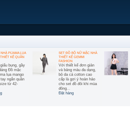
NHÀ PIJAMA LỤA
SET ĐỒ BỘ NỮ MẶC NHÀ
THIẾT KẾ QUẦN
THIẾT KẾ GEMMI
FASHION
 giấu bụng, gầy
Với thiết kế đơn giản
 dáng Đồ mặc
và bảng màu đa dạng,
ama lụa mango
bộ da cá cotton cao
ế tay ngắn quần
cấp là gợi ý hoàn hảo
size từ 42-
cho set đồ đôi khi mùa
đông...
g
Đặt hàng