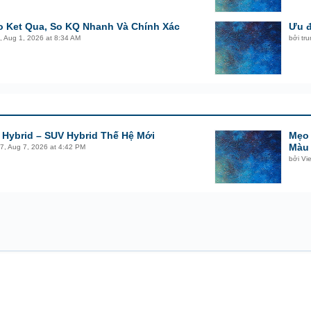
o Ket Qua, So KQ Nhanh Và Chính Xác
Ưu đ
,
Aug 1, 2026 at 8:34 AM
bởi
tr
 Hybrid – SUV Hybrid Thế Hệ Mới
Mẹo 
Màu
7
,
Aug 7, 2026 at 4:42 PM
bởi
Vi