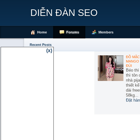
DIỄN ĐÀN SEO
Home
Forums
Members
Recent Posts
(x)
ĐỒ MẶC 
MANGO 
ĐÙI
Béo thì
thì tôn
nhà pij
thiết k
dài free
58kg...
Đặt hàn