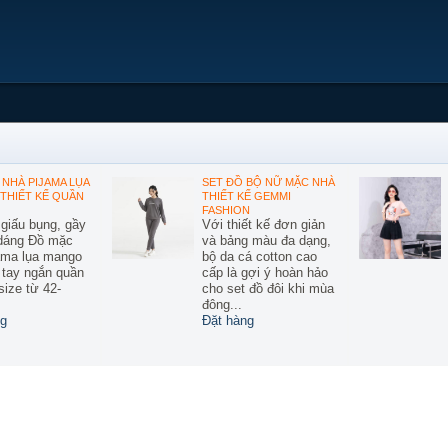
NHÀ PIJAMA LỤA
SET ĐỒ BỘ NỮ MẶC NHÀ
THIẾT KẾ QUẦN
THIẾT KẾ GEMMI
FASHION
 giấu bụng, gầy
Với thiết kế đơn giản
 dáng Đồ mặc
và bảng màu đa dạng,
ama lụa mango
bộ da cá cotton cao
ế tay ngắn quần
cấp là gợi ý hoàn hảo
size từ 42-
cho set đồ đôi khi mùa
đông...
g
Đặt hàng