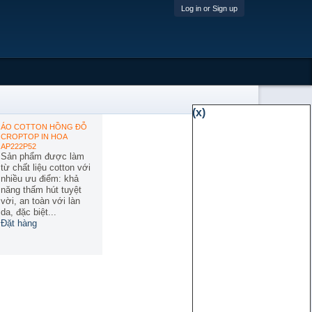
Log in or Sign up
(x)
ÁO COTTON HỒNG ĐỖ
CROPTOP IN HOA
AP222P52
Sản phẩm được làm
từ chất liệu cotton với
nhiều ưu điểm: khả
năng thấm hút tuyệt
vời, an toàn với làn
da, đặc biệt...
Đặt hàng