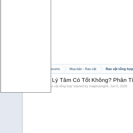
Home
Forums
Mua bán - Rao vặt
Rao vặt tổng hợ
Máy bơm Lý Tâm Có Tốt Không? Phân Tí
Discussion in '
Rao vặt tổng hợp
' started by
maiphuong04
,
Jun 6, 2026
.