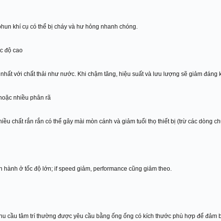
hun khí cụ có thể bị cháy và hư hỏng nhanh chóng.
ốc độ cao
 nhất với chất thải như nước. Khi chậm tăng, hiệu suất và lưu lượng sẽ giảm đáng 
 hoặc nhiều phân rã
hiều chất rắn rắn có thể gây mài mòn cánh và giảm tuổi thọ thiết bị (trừ các dòng c
n hành ở tốc độ lớn; if speed giảm, performance cũng giảm theo.
nhu cầu tâm trí thường được yêu cầu bằng ống ống có kích thước phù hợp để đảm b