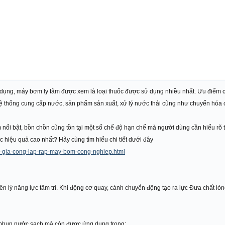
ụng, máy bơm ly tâm được xem là loại thuốc được sử dụng nhiều nhất. Ưu điểm củ
 hệ thống cung cấp nước, sản phẩm sản xuất, xử lý nước thải cũng như chuyển hóa 
ổi bật, bồn chồn cũng tồn tại một số chế độ hạn chế mà người dùng cần hiểu rõ tr
 hiệu quả cao nhất? Hãy cùng tìm hiểu chi tiết dưới đây
an-gia-cong-lap-rap-may-bom-cong-nghiep.html
n lý năng lực tâm trí. Khi động cơ quay, cánh chuyển động tạo ra lực Đưa chất lỏn
ể phun nước sạch mà còn được ứng dụng trong: