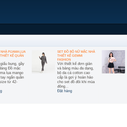
NHÀ PIJAMA LỤA
SET ĐỒ BỘ NỮ MẶC NHÀ
THIẾT KẾ QUẦN
THIẾT KẾ GEMMI
FASHION
 giấu bụng, gầy
Với thiết kế đơn giản
 dáng Đồ mặc
và bảng màu đa dạng,
ama lụa mango
bộ da cá cotton cao
ế tay ngắn quần
cấp là gợi ý hoàn hảo
size từ 42-
cho set đồ đôi khi mùa
đông...
g
Đặt hàng