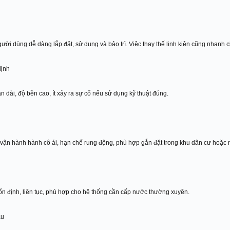
ời dùng dễ dàng lắp đặt, sử dụng và bảo trì. Việc thay thế linh kiện cũng nhanh ch
định
an dài, độ bền cao, ít xảy ra sự cố nếu sử dụng kỹ thuật đúng.
m vận hành hành cô ái, hạn chế rung động, phù hợp gắn đặt trong khu dân cư hoặc 
ổn định, liên tục, phù hợp cho hệ thống cần cấp nước thường xuyên.
ầu