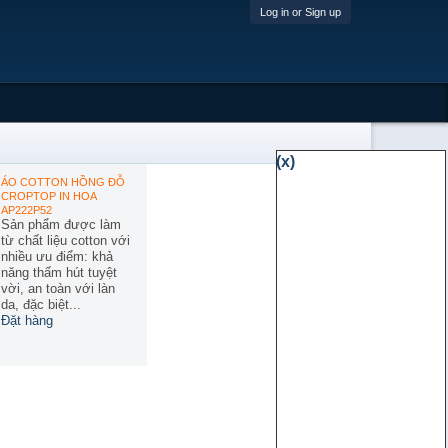
Log in or Sign up
(x)
ÁO COTTON HỒNG ĐỖ
CROPTOP IN HOA
AP222P52
Sản phẩm được làm
từ chất liệu cotton với
nhiều ưu điểm: khả
năng thấm hút tuyệt
vời, an toàn với làn
da, đặc biệt...
Đặt hàng