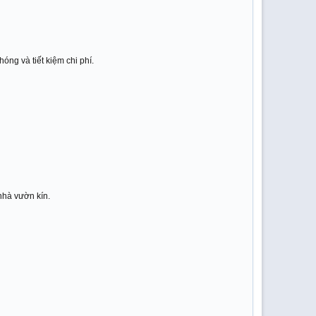
óng và tiết kiệm chi phí.
nhà vườn kín.