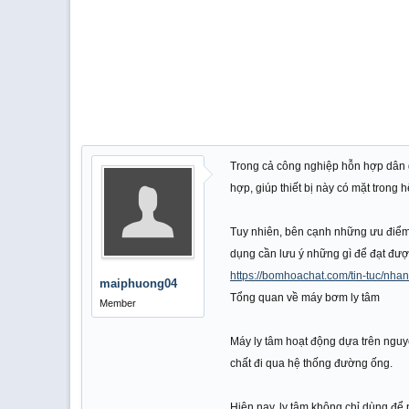
Trong cả công nghiệp hỗn hợp dân d
hợp, giúp thiết bị này có mặt trong
Tuy nhiên, bên cạnh những ưu điểm n
dụng cần lưu ý những gì để đạt được
https://bomhoachat.com/tin-tuc/nh
maiphuong04
Tổng quan về máy bơm ly tâm
Member
Máy ly tâm hoạt động dựa trên nguyê
chất đi qua hệ thống đường ống.
Hiện nay, ly tâm không chỉ dùng đ