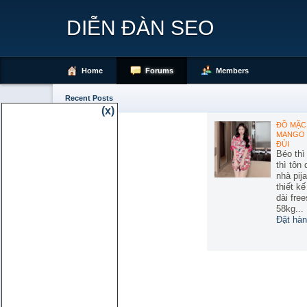
DIỄN ĐÀN SEO
Home
Forums
Members
Recent Posts
(x)
ĐỒ MẶC 
MANGO 
ĐÙI
Béo thì
thì tôn
nhà pij
thiết k
dài free
58kg...
Đặt hàn