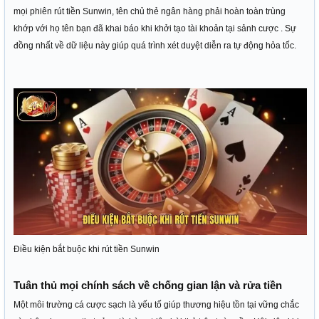
mọi phiên rút tiền Sunwin, tên chủ thẻ ngân hàng phải hoàn toàn trùng
khớp với họ tên bạn đã khai báo khi khởi tạo tài khoản tại sảnh cược . Sự
đồng nhất về dữ liệu này giúp quá trình xét duyệt diễn ra tự động hỏa tốc.
Điều kiện bắt buộc khi rút tiền Sunwin
Tuân thủ mọi chính sách về chống gian lận và rửa tiền
Một môi trường cá cược sạch là yếu tố giúp thương hiệu tồn tại vững chắc