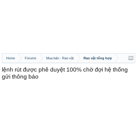
Home
Forums
Mua bán - Rao vặt
Rao vặt tổng hợp
lệnh rút được phê duyệt 100% chờ đợi hệ thống
gửi thông báo