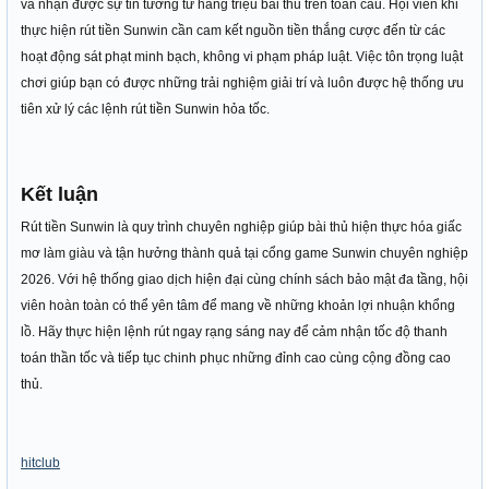
và nhận được sự tin tưởng từ hàng triệu bài thủ trên toàn cầu. Hội viên khi
thực hiện rút tiền Sunwin cần cam kết nguồn tiền thắng cược đến từ các
hoạt động sát phạt minh bạch, không vi phạm pháp luật. Việc tôn trọng luật
chơi giúp bạn có được những trải nghiệm giải trí và luôn được hệ thống ưu
tiên xử lý các lệnh rút tiền Sunwin hỏa tốc.
Kết luận
Rút tiền Sunwin là quy trình chuyên nghiệp giúp bài thủ hiện thực hóa giấc
mơ làm giàu và tận hưởng thành quả tại cổng game Sunwin chuyên nghiệp
2026. Với hệ thống giao dịch hiện đại cùng chính sách bảo mật đa tầng, hội
viên hoàn toàn có thể yên tâm để mang về những khoản lợi nhuận khổng
lồ. Hãy thực hiện lệnh rút ngay rạng sáng nay để cảm nhận tốc độ thanh
toán thần tốc và tiếp tục chinh phục những đỉnh cao cùng cộng đồng cao
thủ.
hitclub