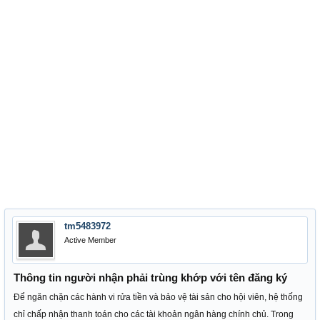
tm5483972
Active Member
Thông tin người nhận phải trùng khớp với tên đăng ký
Để ngăn chặn các hành vi rửa tiền và bảo vệ tài sản cho hội viên, hệ thống
chỉ chấp nhận thanh toán cho các tài khoản ngân hàng chính chủ. Trong