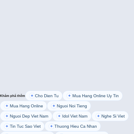
Cho Dien Tu
Mua Hang Online Uy Tin
+
+
Khám phá thêm
Mua Hang Online
Nguoi Noi Tieng
+
+
Nguoi Dep Viet Nam
Idol Viet Nam
Nghe Si Viet
+
+
+
Tin Tuc Sao Viet
Thuong Hieu Ca Nhan
+
+