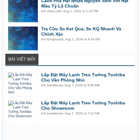
Cách Pha Hạt Nhựa Nguyên Sinh Với Hạt
Màu Tỷ Lệ Chuẩn
bởi
Vietuc190
,
Aug 1, 2026 at 1:14 PM
Tra Cứu So Ket Qua, So KQ Nhanh Và
Chính Xác
bởi
trunghoazd
,
Aug 1, 2026 at 8:34 AM
BÀI VIẾT MỚI
Lắp Đặt Máy Lạnh Treo Tường Toshiba
Cho Văn Phòng Nhỏ
bởi
tramtrieuan
,
Aug 7, 2026 at 8:06 AM
Lắp Đặt Máy Lạnh Treo Tường Toshiba
Cho Showroom
bởi
tramtrieuan
,
Aug 7, 2026 at 7:12 AM