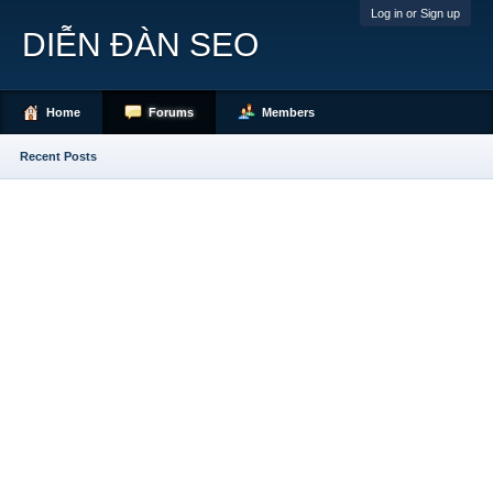
Log in or Sign up
DIỄN ĐÀN SEO
Home
Forums
Members
Recent Posts