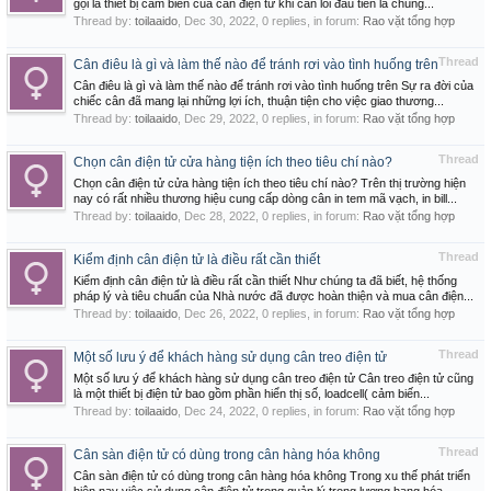
gọi là thiết bị cảm biến của cân điện tử khi cân lỗi đầu tiên là chúng...
Thread by:
toilaaido
,
Dec 30, 2022
, 0 replies, in forum:
Rao vặt tổng hợp
Thread
Cân điêu là gì và làm thế nào để tránh rơi vào tình huống trên
Cân điêu là gì và làm thế nào để tránh rơi vào tình huống trên Sự ra đời của
chiếc cân đã mang lại những lợi ích, thuận tiện cho việc giao thương...
Thread by:
toilaaido
,
Dec 29, 2022
, 0 replies, in forum:
Rao vặt tổng hợp
Thread
Chọn cân điện tử cửa hàng tiện ích theo tiêu chí nào?
Chọn cân điện tử cửa hàng tiện ích theo tiêu chí nào? Trên thị trường hiện
nay có rất nhiều thương hiệu cung cấp dòng cân in tem mã vạch, in bill...
Thread by:
toilaaido
,
Dec 28, 2022
, 0 replies, in forum:
Rao vặt tổng hợp
Thread
Kiểm định cân điện tử là điều rất cần thiết
Kiểm định cân điện tử là điều rất cần thiết Như chúng ta đã biết, hệ thống
pháp lý và tiêu chuẩn của Nhà nước đã được hoàn thiện và mua cân điện...
Thread by:
toilaaido
,
Dec 26, 2022
, 0 replies, in forum:
Rao vặt tổng hợp
Thread
Một số lưu ý để khách hàng sử dụng cân treo điện tử
Một số lưu ý để khách hàng sử dụng cân treo điện tử Cân treo điện tử cũng
là một thiết bị điện tử bao gồm phần hiển thị số, loadcell( cảm biến...
Thread by:
toilaaido
,
Dec 24, 2022
, 0 replies, in forum:
Rao vặt tổng hợp
Thread
Cân sàn điện tử có dùng trong cân hàng hóa không
Cân sàn điện tử có dùng trong cân hàng hóa không Trong xu thế phát triển