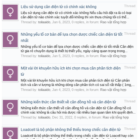
Thread
Liệu sử dụng cân điện tử có chính xác không
Liệu sử dụng cân điện tử có chính xác không Nếu câu hỏi đặt ra là có loại
cân điện tử nào chính xác tuyệt đối không thì xin thưa chúng tôi có thể...
Thread by:
toilaaido
,
Jan 6, 2023
, 0 replies, in forum:
Rao vặt tổng hợp
Thread
Những yếu tố cơ bản để lựa chọn được chiếc cân điện tử tốt
nhất
Những yếu tố cơ bản để lựa chọn được chiếc cân điện tử tốt nhất Cân điện
tử gia rẻ chuyên dụng là thiết bị thiết yếu, ngày càng quan trọng trong...
Thread by:
toilaaido
,
Jan 5, 2023
, 0 replies, in forum:
Rao vặt tổng hợp
Thread
Một vài lời khuyên hữu ích khi chọn mua cân phân tích điện
tử
Một vài lời khuyên hữu ích khi chọn mua cân phân tích điện tử Cân phân
tích và cân vi lượng là những dòng cân phân tích có sai số rất thấp ( 1mg,...
Thread by:
toilaaido
,
Jan 4, 2023
, 0 replies, in forum:
Rao vặt tổng hợp
Thread
Những kiến thức cần thiết về cân đồng hồ và cân điện tử
Những kiến thức cần thiết về cân đồng hồ và cân điện tử Cân đồng hồ có
chính xác không là câu hỏi mà được rất nhiều bạn quan tâm khi quyết định...
Thread by:
toilaaido
,
Dec 31, 2022
, 0 replies, in forum:
Rao vặt tổng hợp
Thread
Loadcell là bộ phận không thể thiếu trong chiếc cân điện tử
Loadcell là bộ phận không thể thiếu trong chiếc cân điện tử Loacell hay còn