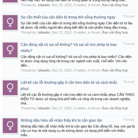
hiện nay việc sử dụng cân điện tử trong quản lý trọng lượng hang hóa...
Thread by:
toilaaido
,
Dec 23, 2022
, 0 replies, in forum:
Rao vặt tổng hợp
Thread
Sự cần thiết của cân điện tử trong đời sống thường ngày
Sự cần thiết của cân điện tử trong đời sống thường ngày Cân điện tử từ lâu
đã được rất nhiều người tiêu dùng biết đến là sản phẩm hàng đầu trong...
Thread by:
toilaaido
,
Dec 22, 2022
, 0 replies, in forum:
Rao vặt tổng hợp
Thread
Cân động vật có sai số không? Và sai số cho phép là bao
nhiêu?
Cân động vật có sai số không? Và sai số cho phép là bao nhiêu? Cân điện
tử được ứng dụng rộng rãi trong các ngành sản xuất, chế biến. Với cân
điện...
Thread by:
toilaaido
,
Dec 21, 2022
, 0 replies, in forum:
Rao vặt tổng hợp
Thread
Liệt kê các lỗi thường gặp ở cân treo điện tử và cách khắc
phục
Liệt kê các lỗi thường gặp ở cân treo điện tử và cách khắc phục CÂN TREO
ĐIỆN TỬ được sử dụng khá phổ biến và rộng rãi trong các doanh nghiệp,
nhà...
Thread by:
toilaaido
,
Dec 17, 2022
, 0 replies, in forum:
Rao vặt tổng hợp
Thread
Những dấu hiệu dễ nhận thấy khi bị cân gian lận
Những dấu hiệu dễ nhận thấy khi bị cân gian lận Cân đồng hồ, hay còn gọi là
cân cơ học là một dụng cụ đo lường được sử dụng phổ biến với nhiều
mẫu...