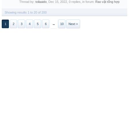
Thread by:
toilaaido
,
Dec 15, 2022
, 0 replies, in forum:
Rao vặt tổng hợp
Showing results 1 to 20 of 200
1
2
3
4
5
6
→
10
Next >