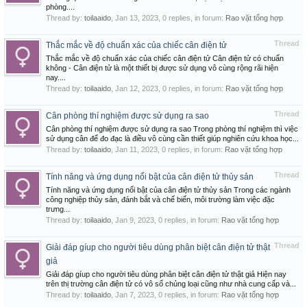
phòng....
Thread by:
toilaaido
,
Jan 13, 2023
, 0 replies, in forum:
Rao vặt tổng hợp
Thread
Thắc mắc về độ chuẩn xác của chiếc cân điện tử
Thắc mắc về độ chuẩn xác của chiếc cân điện tử Cân điện tử có chuẩn
không - Cân điện tử là một thiết bị được sử dụng vô cùng rộng rãi hiện
nay....
Thread by:
toilaaido
,
Jan 12, 2023
, 0 replies, in forum:
Rao vặt tổng hợp
Thread
Cân phòng thí nghiệm được sử dụng ra sao
Cân phòng thí nghiệm được sử dụng ra sao Trong phòng thí nghiệm thì việc
sử dụng cân để đo đạc là điều vô cùng cần thiết giúp nghiên cứu khoa học...
Thread by:
toilaaido
,
Jan 11, 2023
, 0 replies, in forum:
Rao vặt tổng hợp
Thread
Tính năng và ứng dụng nổi bật của cân điện tử thủy sản
Tính năng và ứng dụng nổi bật của cân điện tử thủy sản Trong các ngành
công nghiệp thủy sản, đánh bắt và chế biến, môi trường làm việc đặc
trưng...
Thread by:
toilaaido
,
Jan 9, 2023
, 0 replies, in forum:
Rao vặt tổng hợp
Thread
Giải đáp gíup cho người tiêu dùng phân biệt cân điện tử thật
giả
Giải đáp gíup cho người tiêu dùng phân biệt cân điện tử thật giả Hiện nay
trên thị trường cân điện tử có vô số chủng loại cũng như nhà cung cấp và...
Thread by:
toilaaido
,
Jan 7, 2023
, 0 replies, in forum:
Rao vặt tổng hợp