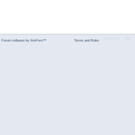
Contact Us
Help
Forum software by XenForo™
Terms and Rules