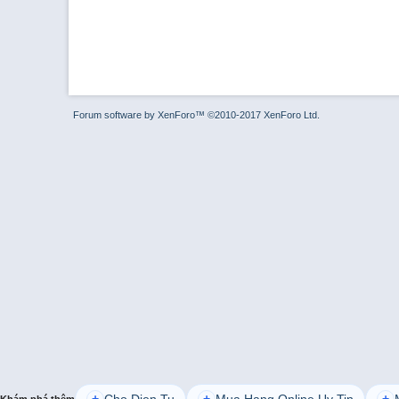
Forum software by XenForo™
©2010-2017 XenForo Ltd.
Cho Dien Tu
Mua Hang Online Uy Tin