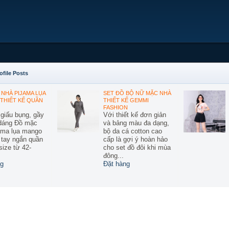
ofile Posts
NHÀ PIJAMA LỤA
SET ĐỒ BỘ NỮ MẶC NHÀ
THIẾT KẾ QUẦN
THIẾT KẾ GEMMI
FASHION
 giấu bụng, gầy
Với thiết kế đơn giản
 dáng Đồ mặc
và bảng màu đa dạng,
ama lụa mango
bộ da cá cotton cao
ế tay ngắn quần
cấp là gợi ý hoàn hảo
size từ 42-
cho set đồ đôi khi mùa
đông...
g
Đặt hàng