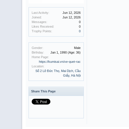
Last Activity:
Jun 12, 2026
Joined:
Jun 12, 2026
Messages:
0
Likes Received:
0
Trophy Points:
0
Gender:
Male
Birthday:
Jan 1, 1990
(Age: 36)
Home Page:
https://kumisai.vn/xe-quet-rac
Location:
Số 2 Lê Đức Thọ, Mai Dịch, Cầu
Giấy, Hà Nội
Share This Page