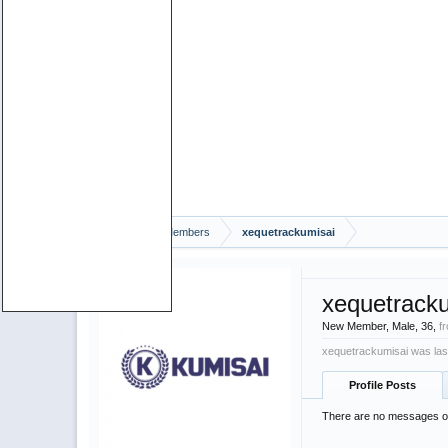
Home
Members
xequetrackumisai
xequetrack
New Member
, Male, 36,
f
xequetrackumisai was las
Profile Posts
There are no messages on 