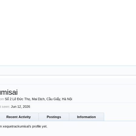
umisai
rom
Số 2 Lê Đức Thọ, Mai Dịch, Cầu Giấy, Hà Nội
t seen:
Jun 12, 2026
Recent Activity
Postings
Information
xequetrackumisai's profile yet.