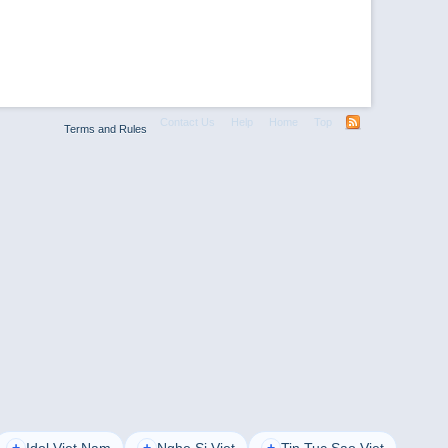
Contact Us
Help
Home
Top
Terms and Rules
Idol Viet Nam
Nghe Si Viet
Tin Tuc Sao Viet