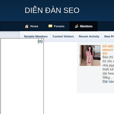
DIỄN ĐÀN SEO
Home
Forums
Members
Notable Members
Current Visitors
Recent Activity
New Pr
(x)
ĐỒ MẶC 
MANGO 
ĐÙI
Béo thì
thì tôn
nhà pij
thiết k
dài free
58kg...
Đặt hàn