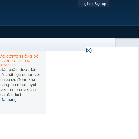
Log in or Sign up
(x)
ÁO COTTON HỒNG ĐỖ
CROPTOP IN HOA
AP222P52
Sản phẩm được làm
từ chất liệu cotton với
nhiều ưu điểm: khả
năng thấm hút tuyệt
vời, an toàn với làn
da, đặc biệt...
Đặt hàng