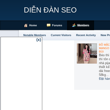
DIỄN ĐÀN SEO
Home
Forums
Members
Notable Members
Current Visitors
Recent Activity
New Pr
(x)
ĐỒ MẶC 
MANGO 
ĐÙI
Béo thì
thì tôn
nhà pij
thiết k
dài free
58kg...
Đặt hàn