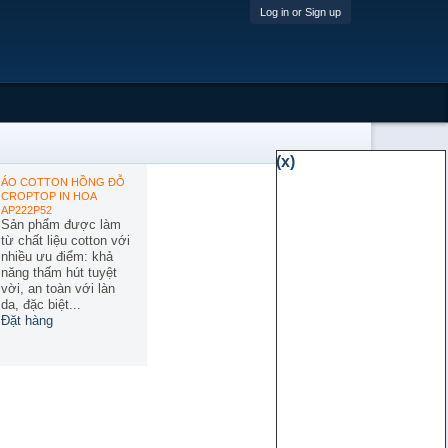
Log in or Sign up
(x)
ÁO COTTON HỒNG ĐỖ
CROPTOP IN HOA
AP222P52
Sản phẩm được làm
từ chất liệu cotton với
nhiều ưu điểm: khả
năng thấm hút tuyệt
vời, an toàn với làn
da, đặc biệt...
Đặt hàng