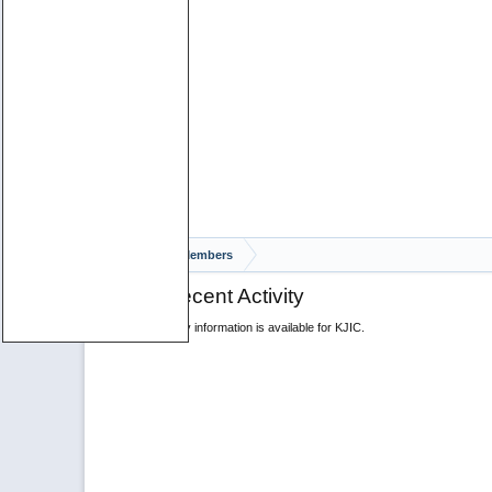
Home
Members
KJIC's Recent Activity
No recent activity information is available for KJIC.