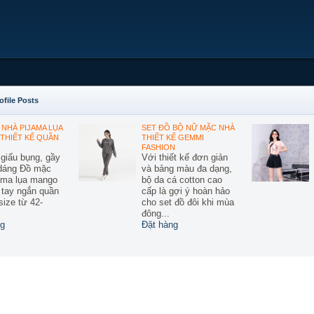
ofile Posts
NHÀ PIJAMA LỤA
SET ĐỒ BỘ NỮ MẶC NHÀ
THIẾT KẾ QUẦN
THIẾT KẾ GEMMI
FASHION
 giấu bụng, gầy
Với thiết kế đơn giản
 dáng Đồ mặc
và bảng màu đa dạng,
ama lụa mango
bộ da cá cotton cao
ế tay ngắn quần
cấp là gợi ý hoàn hảo
size từ 42-
cho set đồ đôi khi mùa
đông...
g
Đặt hàng