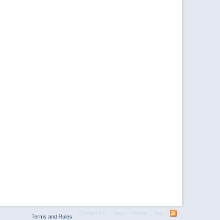
Contact Us
Help
Home
Top
Terms and Rules