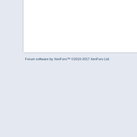
Forum software by XenForo™
©2010-2017 XenForo Ltd.