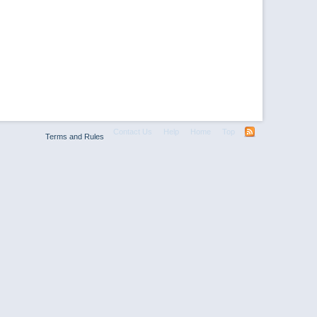
Contact Us
Help
Home
Top
Terms and Rules