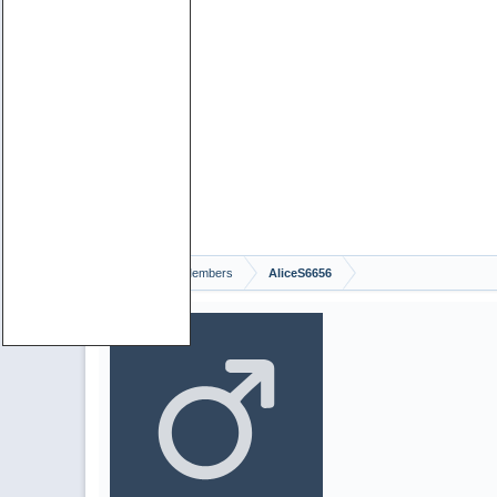
Home
Members
AliceS6656