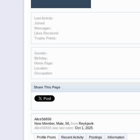
Last Activity:
Joined:
Messages:
Likes Received:
Trophy Points:
Gender:
Birthday:
Home Page:
Location:
Occupation:
Share This Page
AliceS6656
New Member
, Male, 56,
from
Reykjavik
AliceS6656 was last seen:
Oct 1, 2025
Profile Posts
Recent Activity
Postings
Information