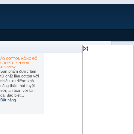
(x)
ÁO COTTON HỒNG ĐỖ
CROPTOP IN HOA
AP222P52
Sản phẩm được làm
từ chất liệu cotton với
nhiều ưu điểm: khả
năng thấm hút tuyệt
vời, an toàn với làn
da, đặc biệt...
Đặt hàng