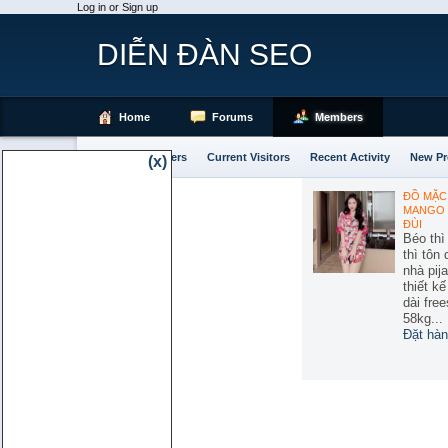
Log in or Sign up
DIỄN ĐÀN SEO
Home
Forums
Members
Notable Members
Current Visitors
Recent Activity
New Pr
(x)
ĐỒ MẶC 
MANGO 
ĐÙI
Béo thì
thì tôn
nhà pij
thiết k
dài free
58kg...
Đặt hàn