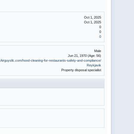
Oct 1, 2025
Oct 1, 2025
0
0
0
Male
Jun 21, 1970
(Age: 56)
.Airguysllc.com/hood-cleaning-for-restaurants-safety-and-compliance/
Reykjavik
Property disposal specialist