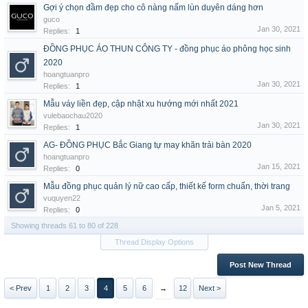
Gợi ý chọn đầm đẹp cho cô nàng nấm lùn duyên dáng hơn
guco
Jan 30, 2021
Replies:
1
ĐỒNG PHỤC ÁO THUN CÔNG TY - đồng phục áo phông học sinh
2020
hoangtuanpro
Jan 30, 2021
Replies:
1
Mẫu váy liền đẹp, cập nhật xu hướng mới nhất 2021
vulebaochau2020
Jan 30, 2021
Replies:
1
AG- ĐỒNG PHỤC Bắc Giang tự may khăn trải bàn 2020
hoangtuanpro
Jan 15, 2021
Replies:
0
Mẫu đồng phục quản lý nữ cao cấp, thiết kế form chuẩn, thời trang
vuquyen22
Jan 5, 2021
Replies:
0
Showing threads 61 to 80 of 228
Thread Display Options
Post New Thread
< Prev
1
2
3
4
5
6
→
12
Next >