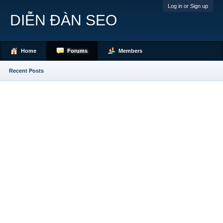
Log in or Sign up
DIỄN ĐÀN SEO
Home
Forums
Members
Recent Posts