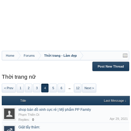
Home
Forums
Thời trang - Làm đẹp
Post New Thread
Thời trang nữ
< Prev
1
2
3
4
5
6
→
12
Next >
Title
Last Message ↓
shop bán đồ xinh cực rẻ | Mỹ phẩm PP Family
Phạm Thiên Di
Apr 29, 2021
Replies:
0
Giặt tẩy thảm: