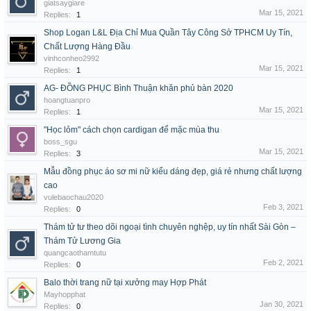
giatsaygiare
Mar 15, 2021
Replies:
1
Shop Logan L&L Địa Chỉ Mua Quần Tây Công Sở TPHCM Uy Tín,
Chất Lượng Hàng Đầu
vinhconheo2992
Mar 15, 2021
Replies:
1
AG- ĐỒNG PHỤC Bình Thuận khăn phủ bàn 2020
hoangtuanpro
Mar 15, 2021
Replies:
1
"Học lỏm" cách chọn cardigan để mặc mùa thu
boss_sgu
Mar 15, 2021
Replies:
3
Mẫu đồng phục áo sơ mi nữ kiểu dáng đẹp, giá rẻ nhưng chất lượng
cao
vulebaochau2020
Feb 3, 2021
Replies:
0
Thám tử tư theo dõi ngoại tình chuyên nghệp, uy tín nhất Sài Gòn –
Thám Tử Lương Gia
quangcaothamtutu
Feb 2, 2021
Replies:
0
Balo thời trang nữ tại xưởng may Hợp Phát
Mayhopphat
Jan 30, 2021
Replies:
0