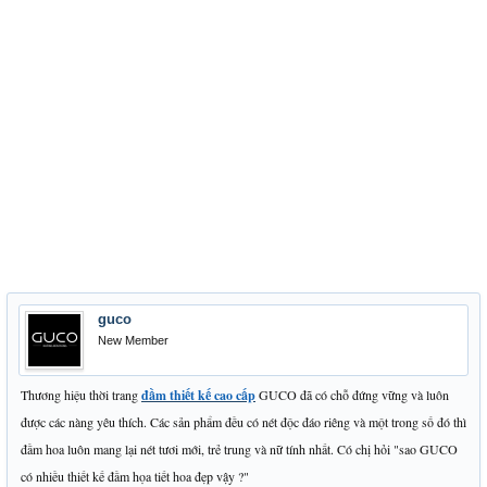
guco
New Member
Thương hiệu thời trang
đầm thiết kế cao cấp
GUCO đã có chỗ đứng vững và luôn
được các nàng yêu thích. Các sản phẩm đều có nét độc đáo riêng và một trong số đó thì
đầm hoa luôn mang lại nét tươi mới, trẻ trung và nữ tính nhất. Có chị hỏi "sao GUCO
có nhiều thiết kế đầm họa tiết hoa đẹp vậy ?"