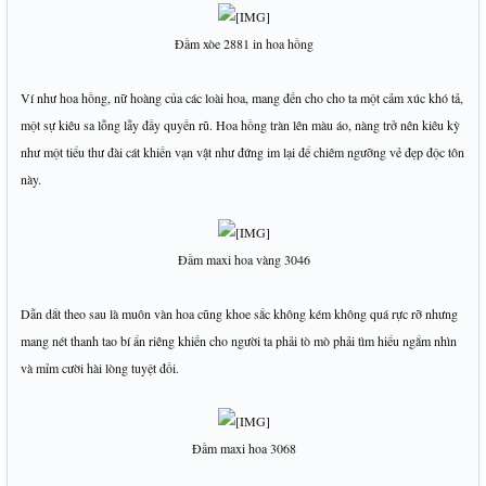
Đầm xòe 2881 in hoa hồng
Ví như hoa hồng, nữ hoàng của các loài hoa, mang đến cho cho ta một cảm xúc khó tả,
một sự kiêu sa lỗng lẫy đầy quyến rũ. Hoa hồng tràn lên màu áo, nàng trở nên kiêu kỳ
như một tiểu thư đài cát khiến vạn vật như đứng im lại để chiêm ngưỡng vẻ đẹp độc tôn
này.
Đầm maxi hoa vàng 3046
Dẫn dắt theo sau là muôn vàn hoa cũng khoe sắc không kém không quá rực rỡ nhưng
mang nét thanh tao bí ẩn riêng khiến cho người ta phải tò mò phải tìm hiểu ngắm nhìn
và mỉm cười hài lòng tuyệt đối.
Đầm maxi hoa 3068