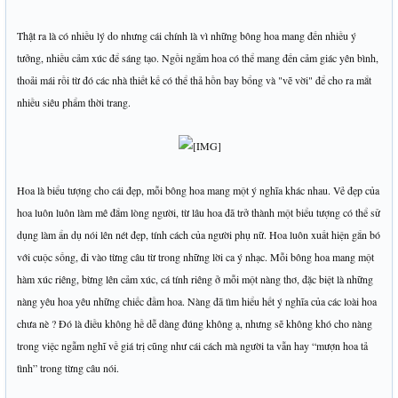
Thật ra là có nhiều lý do nhưng cái chính là vì những bông hoa mang đến nhiều ý
tưởng, nhiều cảm xúc để sáng tạo. Ngồi ngắm hoa có thể mang đến cảm giác yên bình,
thoải mái rồi từ đó các nhà thiết kế có thể thả hồn bay bổng và "vẽ vời" để cho ra mắt
nhiều siêu phẩm thời trang.
Hoa là biểu tượng cho cái đẹp, mỗi bông hoa mang một ý nghĩa khác nhau. Vẻ đẹp của
hoa luôn luôn làm mê đắm lòng người, từ lâu hoa đã trở thành một biểu tượng có thể sử
dụng làm ẩn dụ nói lên nét đẹp, tính cách của người phụ nữ. Hoa luôn xuất hiện gắn bó
với cuộc sống, đi vào từng câu từ trong những lời ca ý nhạc. Mỗi bông hoa mang một
hàm xúc riêng, bừng lên cảm xúc, cá tính riêng ở mỗi một nàng thơ, đặc biệt là những
nàng yêu hoa yêu những chiếc đầm hoa. Nàng đã tìm hiểu hết ý nghĩa của các loài hoa
chưa nè ? Đó là điều không hề dễ dàng đúng không ạ, nhưng sẽ không khó cho nàng
trong việc ngẫm nghĩ về giá trị cũng như cái cách mà người ta vẫn hay “mượn hoa tả
tình” trong từng câu nói.