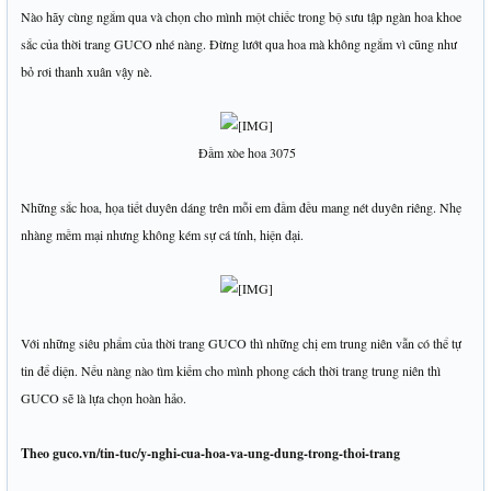
Nào hãy cùng ngắm qua và chọn cho mình một chiếc trong bộ sưu tập ngàn hoa khoe
sắc của thời trang GUCO nhé nàng. Đừng lướt qua hoa mà không ngắm vì cũng như
bỏ rơi thanh xuân vậy nè.
Đầm xòe hoa 3075
Những sắc hoa, họa tiết duyên dáng trên mỗi em đầm đều mang nét duyên riêng. Nhẹ
nhàng mềm mại nhưng không kém sự cá tính, hiện đại.
Với những siêu phẩm của thời trang GUCO thì những chị em trung niên vẫn có thể tự
tin để diện. Nếu nàng nào tìm kiếm cho mình phong cách thời trang trung niên thì
GUCO sẽ là lựa chọn hoàn hảo.
Theo guco.vn/tin-tuc/y-nghi-cua-hoa-va-ung-dung-trong-thoi-trang