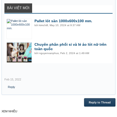
BÀI VIẾT MỚI
Pallet lót sàn 1000x600x100 mm.
bởi
kimchi8
,
May 10, 2024 at 9:37 AM
Chuyên phân phối sỉ và lẻ áo lót nữ trên
toàn quốc
bởi
nguyenvanphus
,
Feb 2, 2024 at 1:49 AM
Feb 15, 2022
Reply
Reply to Thread
XEM NHIỀU