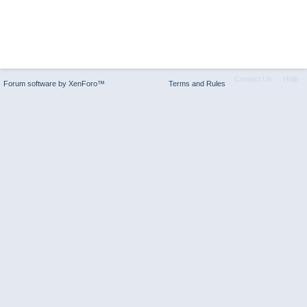
Contact Us
Help
Forum software by XenForo™
Terms and Rules