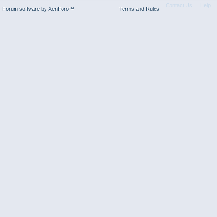
Contact Us
Help
Forum software by XenForo™
Terms and Rules