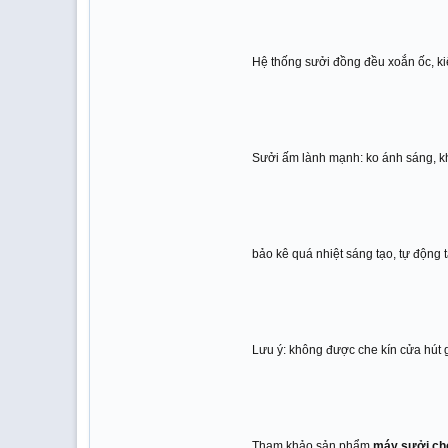
Hệ thống sưởi đồng đều xoắn ốc, ki
Sưởi ấm lành mạnh: ko ánh sáng, khô
bảo kê quá nhiệt sáng tạo, tự động t
Lưu ý: không được che kín cửa hút g
Tham khảo sản phẩm
máy sưởi ch