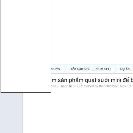
Home
Forums
Diễn Đàn SEO - Forum SEO
Dự án -
Trải nghiệm sản phẩm quạt sưởi mini để 
Discussion in '
Dự án - Thành tích SEO
' started by
thanhbinh56tt
,
Nov 19,