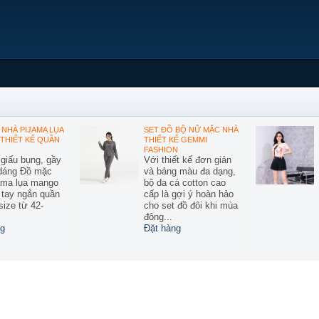
NHÀ PIJAMA LỤA
SET ĐỒ BỘ NỮ MẶC NHÀ
THIẾT KẾ QUẦN
THIẾT KẾ GEMMI
FASHION
 giấu bụng, gầy
Với thiết kế đơn giản
 dáng Đồ mặc
và bảng màu đa dạng,
ama lụa mango
bộ da cá cotton cao
ế tay ngắn quần
cấp là gợi ý hoàn hảo
size từ 42-
cho set đồ đôi khi mùa
đông...
g
Đặt hàng