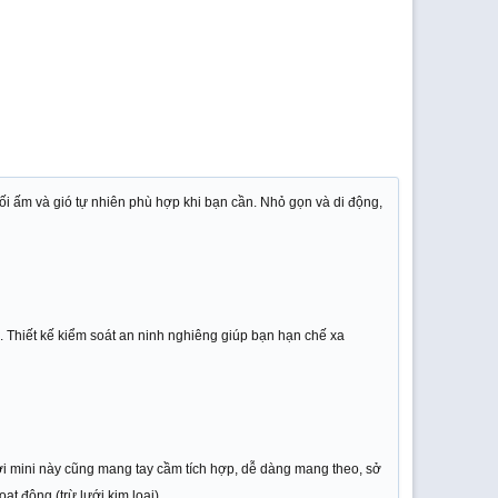
i ấm và gió tự nhiên phù hợp khi bạn cần. Nhỏ gọn và di động,
. Thiết kế kiểm soát an ninh nghiêng giúp bạn hạn chế xa
i mini này cũng mang tay cầm tích hợp, dễ dàng mang theo, sở
t động (trừ lưới kim loại).