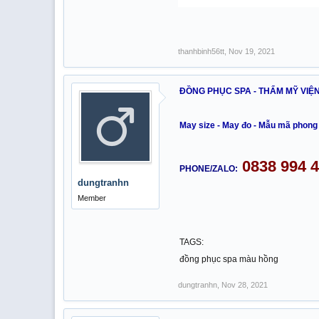
thanhbinh56tt
,
Nov 19, 2021
ĐỒNG PHỤC SPA - THẨM MỸ VIỆ
May size - May đo - Mẫu mã phong 
0838 994 
PHONE/ZALO:
dungtranhn
Member
TAGS:
đồng phục spa màu hồng
dungtranhn
,
Nov 28, 2021