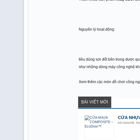
Nguyên lý hoạt động:
tiêu dùng sợi đốt bên trong được qu
như những dòng máy công nghệ kh
Xem thêm các món đồ chơi công ng
BÀI VIẾT MỚI
CỬA NHỰA
bởi
kimchi8
,
Se