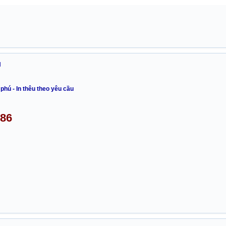
N
phú - In thêu theo yêu cầu
486