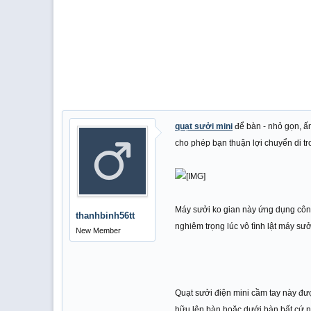
quạt sưởi mini
để bàn - nhỏ gọn, ấ
cho phép bạn thuận lợi chuyển di 
Máy sưởi ko gian này ứng dụng công 
thanhbinh56tt
nghiêm trọng lúc vô tình lật máy sư
New Member
Quạt sưởi điện mini cầm tay này đư
hữu lên bàn hoặc dưới bàn bất cứ nơi