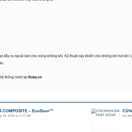
ạt đẩy ra ngoài làm cho nóng không khí. Kỹ thuật này khiến cho không khí hot lên 
ác.
hệ thông minh tại
Ruby.vn
 COMPOSITE – EcoDoor™
CỬA
p 14, 2024 at 2:17 AM
bởi
ki