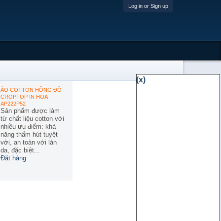
Log in or Sign up
(x)
ÁO COTTON HỒNG ĐỖ
CROPTOP IN HOA
AP222P52
Sản phẩm được làm
từ chất liệu cotton với
nhiều ưu điểm: khả
năng thấm hút tuyệt
vời, an toàn với làn
da, đặc biệt...
Đặt hàng