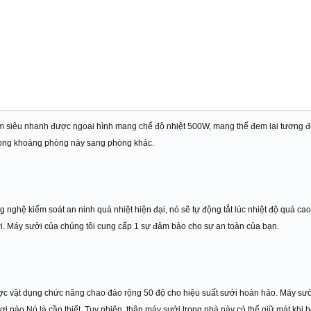
m siêu nhanh được ngoại hình mang chế độ nhiệt 500W, mang thể đem lại tương đố
trong khoảng phòng này sang phòng khác.
nghệ kiểm soát an ninh quá nhiệt hiện đại, nó sẽ tự động tắt lúc nhiệt độ quá cao
ởi. Máy sưởi của chúng tôi cung cấp 1 sự đảm bảo cho sự an toàn của bạn.
ợc vật dụng chức năng chao đảo rộng 50 độ cho hiệu suất sưởi hoàn hảo. Máy sưở
 nào Nó là cần thiết. Tuy nhiên, thân máy sưởi trong nhà này có thể giữ mát khi hoạ