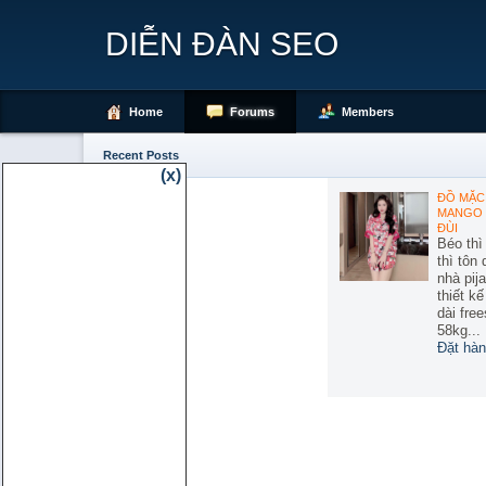
DIỄN ĐÀN SEO
Home
Forums
Members
Recent Posts
(x)
ĐỒ MẶC 
MANGO 
ĐÙI
Béo thì
thì tôn
nhà pij
thiết k
dài free
58kg...
Đặt hàn