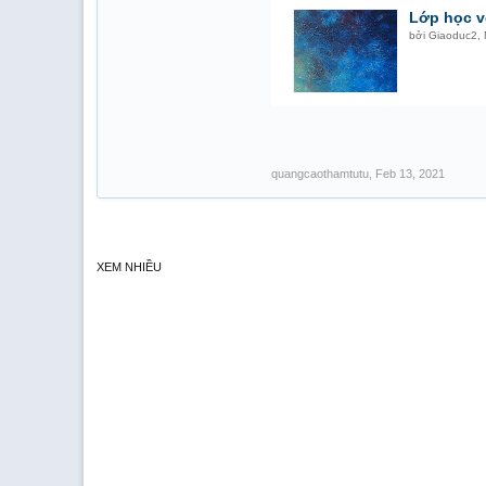
Lớp học v
bởi
Giaoduc2
,
quangcaothamtutu
,
Feb 13, 2021
XEM NHIỀU