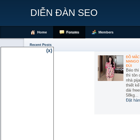
DIỄN ĐÀN SEO
Home
Forums
Members
Recent Posts
(x)
ĐỒ MẶC 
MANGO 
ĐÙI
Béo thì
thì tôn
nhà pij
thiết k
dài free
58kg...
Đặt hàn