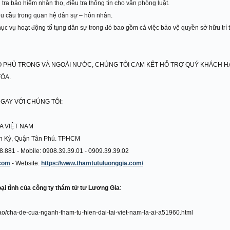
u tra bảo hiểm nhân thọ, điều tra thông tin cho văn phòng luật.
êu cầu trong quan hệ dân sự – hôn nhân.
ục vụ hoạt động tố tụng dân sự trong đó bao gồm cả việc bảo vệ quyền sở hữu trí 
 PHỦ TRONG VÀ NGOÀI NƯỚC, CHÚNG TÔI CAM KẾT HỖ TRỢ QUÝ KHÁCH HÀ
TỎA.
GAY VỚI CHÚNG TÔI:
A VIỆT NAM
ơn Kỳ, Quận Tân Phú. TPHCM
428.881 - Mobile: 0908.39.39.01 - 0909.39.39.02
.com
- Website:
https://www.thamtutuluonggia.com/
ại tình của
công ty thám tử tư Lương Gia
:
sao/cha-de-cua-nganh-tham-tu-hien-dai-tai-viet-nam-la-ai-a51960.html