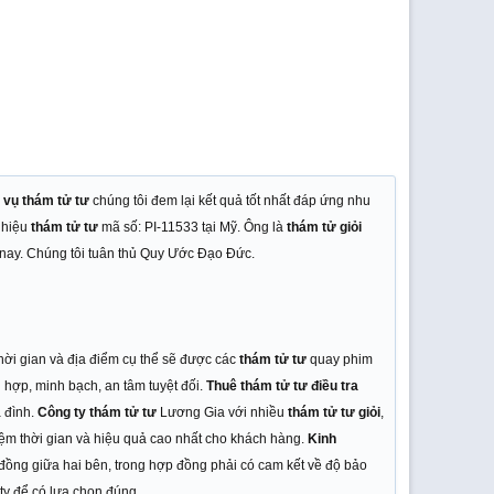
 vụ thám tử tư
chúng tôi đem lại kết quả tốt nhất đáp ứng nhu
 hiệu
thám tử tư
mã số: PI-11533 tại Mỹ. Ông là
thám tử giỏi
nay. Chúng tôi tuân thủ Quy Ước Đạo Đức.
Thời gian và địa điểm cụ thể sẽ được các
thám tử tư
quay phim
 hợp, minh bạch, an tâm tuyệt đối.
Thuê thám tử tư điều tra
 đình.
Công ty thám tử tư
Lương Gia với nhiều
thám tử tư giỏi
,
kiệm thời gian và hiệu quả cao nhất cho khách hàng.
Kinh
 đồng giữa hai bên, trong hợp đồng phải có cam kết về độ bảo
 ty để có lựa chọn đúng.