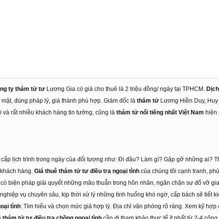
ng ty thám tử tư
Lương Gia có giá cho thuê là 2 triệu đồng/ ngày tại TPHCM.
Dịch
 mật, đúng pháp lý, giá thành phù hợp. Giám đốc là
thám tử
Lương Hiền Duy, Huy
 và rất nhiều khách hàng tin tưởng, cũng là
thám tử nổi tiếng nhất Việt Nam
hiện 
g cấp lịch trình trong ngày của đối tượng như: Đi đâu? Làm gì? Gặp gỡ những ai? 
 khách hàng.
Giá thuê thám tử tư điều tra ngoại tình
của chúng tôi cạnh tranh, phù
ó biện pháp giải quyết những mâu thuẫn trong hôn nhân, ngăn chặn sự đổ vỡ gia
 nghiệp vụ chuyên sâu, kịp thời xử lý những tình huống khó ngờ, cấp bách sẽ tiết 
oại tình
: Tìm hiểu và chọn mức giá hợp lý. Địa chỉ văn phòng rõ ràng. Xem kỹ hợp
 thám tử tư điều tra chồng ngoại tình
cần đi tham khảo thực tế ít nhất từ 2-4 công