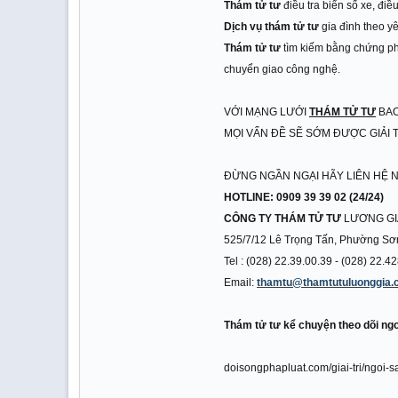
Thám tử tư
điều tra biển số xe, điề
Dịch vụ thám tử tư
gia đình theo y
Thám tử tư
tìm kiếm bằng chứng ph
chuyển giao công nghệ.
VỚI MẠNG LƯỚI
THÁM TỬ TƯ
BAO
MỌI VẤN ĐỀ SẼ SỚM ĐƯỢC GIẢI 
ĐỪNG NGẦN NGẠI HÃY LIÊN HỆ N
HOTLINE: 0909 39 39 02 (24/24)
CÔNG TY THÁM TỬ TƯ
LƯƠNG GI
525/7/12 Lê Trọng Tấn, Phường S
Tel : (028) 22.39.00.39 - (028) 22.
Email:
thamtu@thamtutuluonggia
Thám tử tư kể chuyện theo dõi ngo
doisongphapluat.com/giai-tri/ngoi-