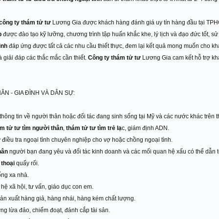
công ty thám tử tư
Lương Gia được khách hàng đánh giá uy tín hàng đầu tại TPH
p
được đào tạo kỹ lưỡng, chương trình tập huấn khắc khe, lý lịch và đạo đức tốt, sử d
ình
đáp ứng được tất cả các nhu cầu thiết thực, đem lại kết quả mong muốn cho k
à giải đáp các thắc mắc cần thiết.
Công ty thám tử tư
Lương Gia cam kết hỗ trợ khá
ÂN - GIA ĐÌNH VÀ DÂN SỰ:
hông tin về người thân hoặc đối tác đang sinh sống tại Mỹ và các nước khác trên th
m tử tư tìm người thân
,
thám tử tư tìm trẻ lạ
c, giám định ADN.
ư
điều tra ngoại tình chuyên nghiệp cho vợ hoặc chồng ngoại tình.
thân
người bạn đang yêu và đối tác kinh doanh và các mối quan hệ xấu có thể dẫn tớ
 thoại
quấy rối.
ống xa nhà.
hệ xã hội, tư vấn, giáo dục con em.
sản xuất hàng giả, hàng nhái, hàng kém chất lượng.
ợng lừa đảo, chiếm đoạt, đánh cắp tài sản.