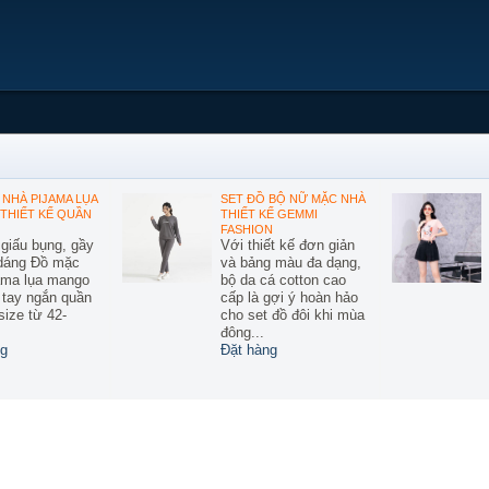
NHÀ PIJAMA LỤA
SET ĐỒ BỘ NỮ MẶC NHÀ
THIẾT KẾ QUẦN
THIẾT KẾ GEMMI
FASHION
 giấu bụng, gầy
Với thiết kế đơn giản
 dáng Đồ mặc
và bảng màu đa dạng,
ama lụa mango
bộ da cá cotton cao
ế tay ngắn quần
cấp là gợi ý hoàn hảo
size từ 42-
cho set đồ đôi khi mùa
đông...
g
Đặt hàng