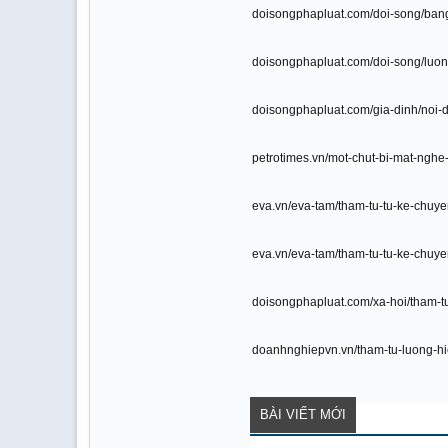
doisongphapluat.com/doi-song/bang
doisongphapluat.com/doi-song/luon
doisongphapluat.com/gia-dinh/noi-d
petrotimes.vn/mot-chut-bi-mat-nghe
eva.vn/eva-tam/tham-tu-tu-ke-chuye
eva.vn/eva-tam/tham-tu-tu-ke-chuye
doisongphapluat.com/xa-hoi/tham-t
doanhnghiepvn.vn/tham-tu-luong-hi
BÀI VIẾT MỚI