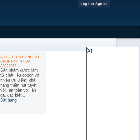
Log in or Sign up
(x)
ÁO COTTON HỒNG ĐỖ
CROPTOP IN HOA
AP222P52
Sản phẩm được làm
từ chất liệu cotton với
nhiều ưu điểm: khả
năng thấm hút tuyệt
vời, an toàn với làn
da, đặc biệt...
Đặt hàng