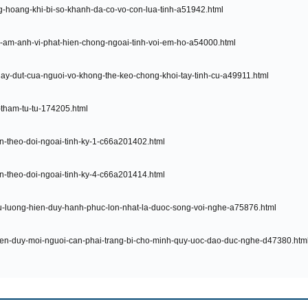
-hoang-khi-bi-so-khanh-da-co-vo-con-lua-tinh-a51942.html
-am-anh-vi-phat-hien-chong-ngoai-tinh-voi-em-ho-a54000.html
ay-dut-cua-nguoi-vo-khong-the-keo-chong-khoi-tay-tinh-cu-a49911.html
-tham-tu-tu-174205.html
n-theo-doi-ngoai-tinh-ky-1-c66a201402.html
n-theo-doi-ngoai-tinh-ky-4-c66a201414.html
u-luong-hien-duy-hanh-phuc-lon-nhat-la-duoc-song-voi-nghe-a75876.html
en-duy-moi-nguoi-can-phai-trang-bi-cho-minh-quy-uoc-dao-duc-nghe-d47380.htm