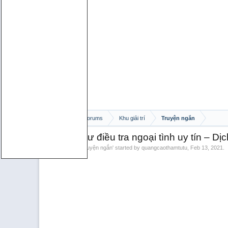
Home
Forums
Khu giải trí
Truyện ngắn
Thám tử tư điều tra ngoại tình uy tín – D
Discussion in '
Truyện ngắn
' started by
quangcaothamtutu
,
Feb 13, 2021
.