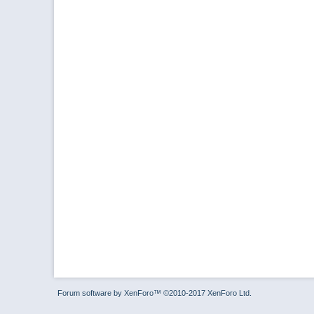
Forum software by XenForo™
©2010-2017 XenForo Ltd.