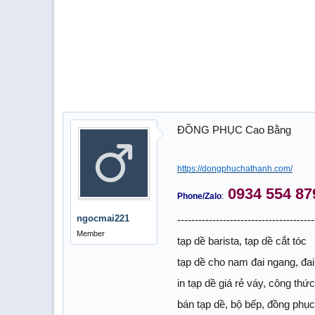
ĐỒNG PHỤC Cao Bằng
https://dongphuchathanh.com/
0934 554 87
Phone/Zalo
:
ngocmai221
---------------------------------------
Member
tạp dề barista, tạp dề cắt tóc
tạp dề cho nam đai ngang, đai
in tạp dề giá rẻ váy, công th
bán tạp dề, bộ bếp, đồng phục