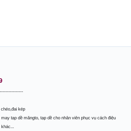
9
----------------
 chéo,đai kép
ức may tạp dề măngto, tạp dề cho nhân viên phục vụ cách điệu
 khác...