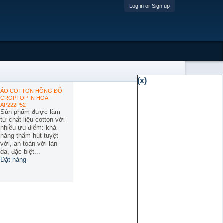
Log in or Sign up
(x)
ÁO COTTON HỒNG ĐỖ
CROPTOP IN HOA
AP222P52
Sản phẩm được làm
từ chất liệu cotton với
nhiều ưu điểm: khả
năng thấm hút tuyệt
vời, an toàn với làn
da, đặc biệt...
Đặt hàng