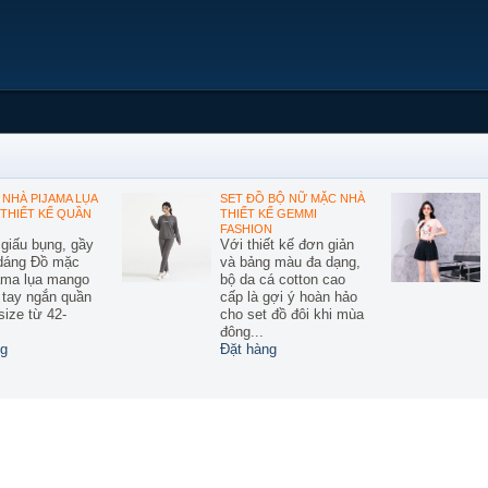
NHÀ PIJAMA LỤA
SET ĐỒ BỘ NỮ MẶC NHÀ
THIẾT KẾ QUẦN
THIẾT KẾ GEMMI
FASHION
 giấu bụng, gầy
Với thiết kế đơn giản
 dáng Đồ mặc
và bảng màu đa dạng,
ama lụa mango
bộ da cá cotton cao
ế tay ngắn quần
cấp là gợi ý hoàn hảo
size từ 42-
cho set đồ đôi khi mùa
đông...
g
Đặt hàng