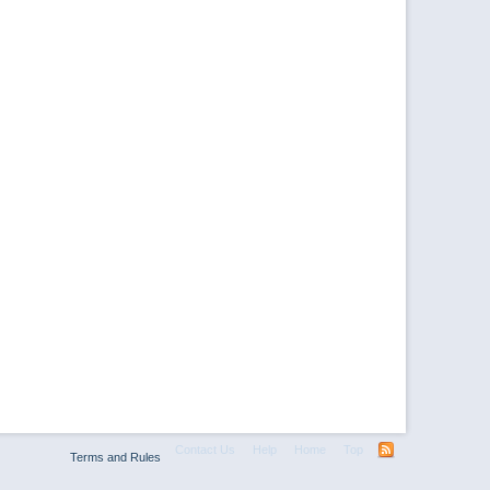
Contact Us
Help
Home
Top
Terms and Rules