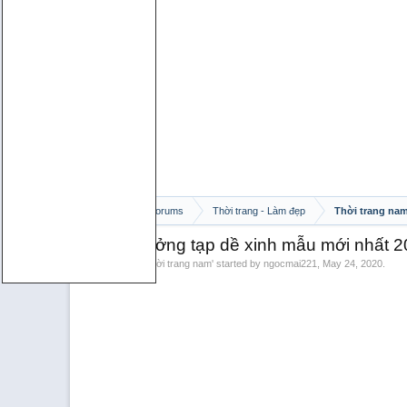
Home
Forums
Thời trang - Làm đẹp
Thời trang na
TDD - Xưởng tạp dề xinh mẫu mới nhất 
Discussion in '
Thời trang nam
' started by
ngocmai221
,
May 24, 2020
.