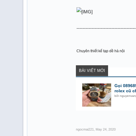
---------------------------------------
Chuyên thiết kế tạp dề hà nội
BÀI VIẾT MỚI
Gọi 08968
rolex cũ 
bởi
nguyenvan
ngocmai221
,
May 24, 2020