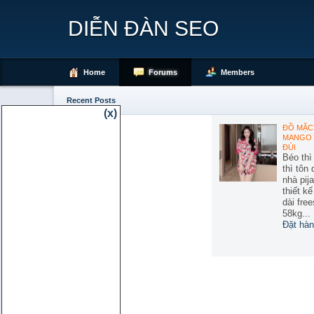
DIỄN ĐÀN SEO
Home
Forums
Members
Recent Posts
(x)
ĐỒ MẶC 
MANGO 
ĐÙI
Béo thì
thì tôn
nhà pij
thiết k
dài free
58kg...
Đặt hàn