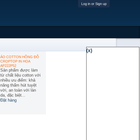
Log in or Sign up
(x)
ÁO COTTON HỒNG ĐỖ
CROPTOP IN HOA
AP222P52
Sản phẩm được làm
từ chất liệu cotton với
nhiều ưu điểm: khả
năng thấm hút tuyệt
vời, an toàn với làn
da, đặc biệt...
Đặt hàng