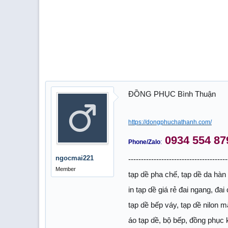
ĐỒNG PHỤC Bình Thuận
https://dongphuchathanh.com/
0934 554 87
Phone/Zalo
:
ngocmai221
---------------------------------------
Member
tạp dề pha chế, tạp dề da hàn
in tạp dề giá rẻ đai ngang, đai
tạp dề bếp váy, tạp dề nilon m
áo tạp dề, bộ bếp, đồng phục 