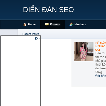
DIỄN ĐÀN SEO
Home
Forums
Members
Recent Posts
(x)
ĐỒ MẶC 
MANGO 
ĐÙI
Béo thì
thì tôn
nhà pij
thiết k
dài free
58kg...
Đặt hàn