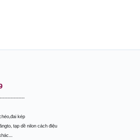
9
----------------
 chéo,đai kép
ăngto, tạp dề nilon cách điệu
khác...