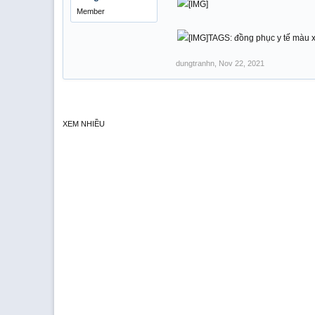
Member
TAGS: đồng phục y tế màu 
dungtranhn
,
Nov 22, 2021
XEM NHIỀU