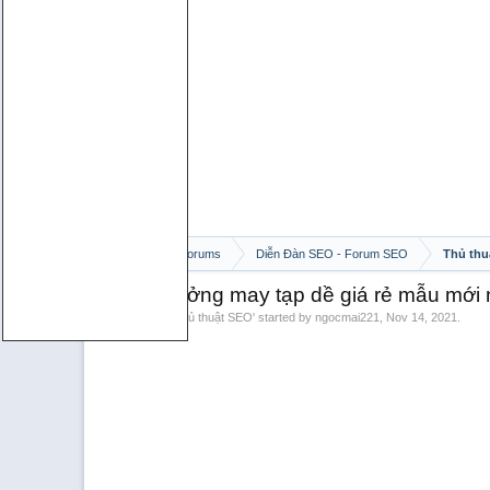
Home
Forums
Diễn Đàn SEO - Forum SEO
Thủ thu
TDD - Xưởng may tạp dề giá rẻ mẫu mới 
Discussion in '
Thủ thuật SEO
' started by
ngocmai221
,
Nov 14, 2021
.