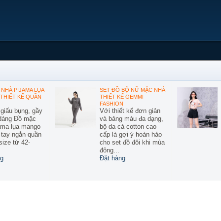
NHÀ PIJAMA LỤA
SET ĐỒ BỘ NỮ MẶC NHÀ
THIẾT KẾ QUẦN
THIẾT KẾ GEMMI
FASHION
 giấu bụng, gầy
Với thiết kế đơn giản
 dáng Đồ mặc
và bảng màu đa dạng,
ama lụa mango
bộ da cá cotton cao
ế tay ngắn quần
cấp là gợi ý hoàn hảo
size từ 42-
cho set đồ đôi khi mùa
đông...
g
Đặt hàng