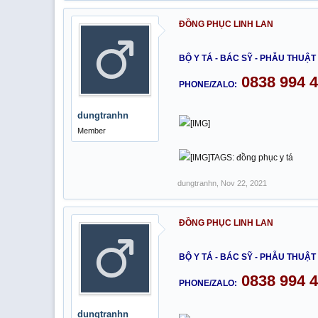
ĐỒNG PHỤC LINH LAN
BỘ Y TÁ - BÁC SỸ - PHẪU THUẬT 
0838 994 
PHONE/ZALO:
dungtranhn
Member
TAGS: đồng phục y tá
dungtranhn
,
Nov 22, 2021
ĐỒNG PHỤC LINH LAN
BỘ Y TÁ - BÁC SỸ - PHẪU THUẬT 
0838 994 
PHONE/ZALO:
dungtranhn