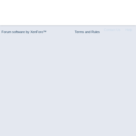
Contact Us
Help
Forum software by XenForo™
Terms and Rules