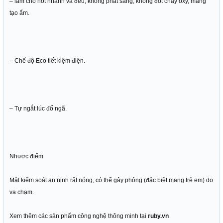
– làm cho hot nhanh và đều, không phát sáng, không đốt cháy oxy, mang
tạo ẩm.
– Chế độ Eco tiết kiệm điện.
– Tự ngắt lúc đổ ngã.
Nhược điểm
Mặt kiểm soát an ninh rất nóng, có thể gây phỏng (đặc biệt mang trẻ em) do
va chạm.
Xem thêm các sản phẩm công nghệ thông minh tại
ruby.vn