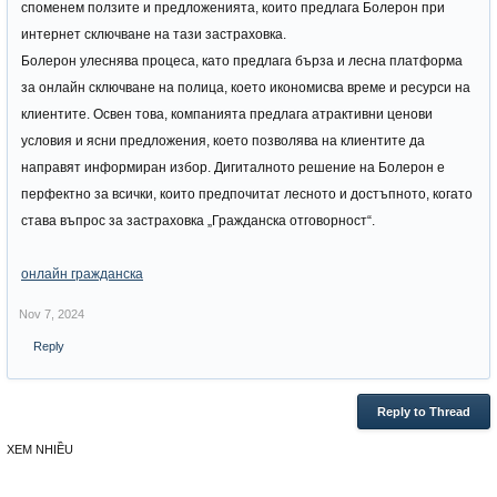
споменем ползите и предложенията, които предлага Болерон при
интернет сключване на тази застраховка.
Болерон улеснява процеса, като предлага бърза и лесна платформа
за онлайн сключване на полица, което икономисва време и ресурси на
клиентите. Освен това, компанията предлага атрактивни ценови
условия и ясни предложения, което позволява на клиентите да
направят информиран избор. Дигиталното решение на Болерон е
перфектно за всички, които предпочитат лесното и достъпното, когато
става въпрос за застраховка „Гражданска отговорност“.
онлайн гражданска
Nov 7, 2024
Reply
Reply to Thread
XEM NHIỀU