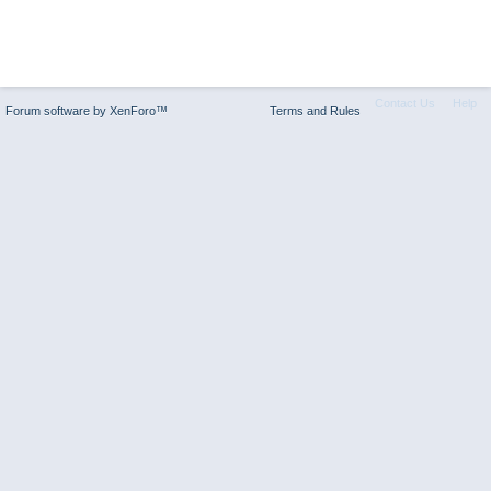
Contact Us
Help
Forum software by XenForo™
Terms and Rules