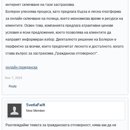
интернет сключване на тази застраховка.
Болерон улеснява процеса, като предлага бърза и лесна платформа
за онлайн сключване на полица, което икономисва време и ресурси на
клиентите. Освен това, компанията предлага атрактивни ценови
условия и ясни предложения, което позволява на клиентите да
направят информиран избор. Дигиталното решение на Болерон е
перфектно за всички, които предпочитат лесното и достъпното, когато
става въпрос за застраховка „Гражданска отговорност“.
онлайн гражданска
Nov 7, 2024
Reply
SvetlaFaift
New Member
Разглеждайки темата за гражданската отговорност, няма как да не