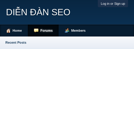
Log in or Sign up
DIỄN ĐÀN SEO
Home
Forums
Members
Recent Posts