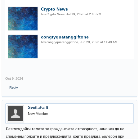
Crypto News
bởi
Crypto News
,
Jul 19, 2026 at 2:45 PM
congtyquatanggiftone
bởi
congtyquatanggiftone
,
Jun 29, 2026 at 11:49 AM
Oct 9, 2024
Reply
SvetlaFaift
New Member
Разглеждайки темата за гражданската отговорност, няма как да не
споменем ползите и предложенията, които предлага Болерон при