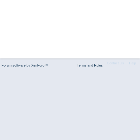
Contact Us
Help
Forum software by XenForo™
Terms and Rules