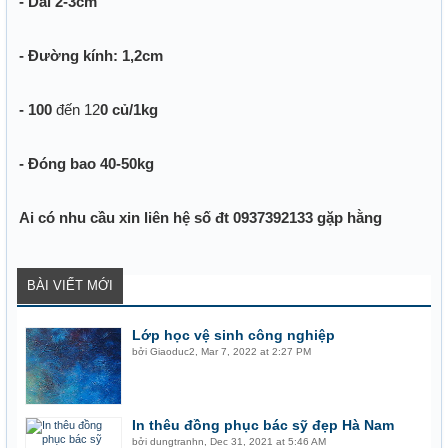
- Dài 2-3cm
- Đường kính: 1,2cm
- 100
đến 12
0 củ/1kg
- Đóng bao 40-50kg
Ai có nhu cầu xin liên hệ số đt 0937392133 gặp hằng
BÀI VIẾT MỚI
Lớp học vệ sinh công nghiệp
bởi
Giaoduc2
,
Mar 7, 2022 at 2:27 PM
In thêu đồng phục bác sỹ đẹp Hà Nam
bởi
dungtranhn
,
Dec 31, 2021 at 5:46 AM