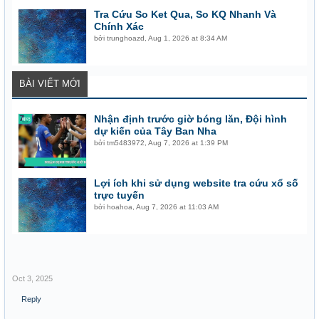
Tra Cứu So Ket Qua, So KQ Nhanh Và
Chính Xác
bởi
trunghoazd
,
Aug 1, 2026 at 8:34 AM
BÀI VIẾT MỚI
Nhận định trước giờ bóng lăn, Đội hình
dự kiến của Tây Ban Nha
bởi
tm5483972
,
Aug 7, 2026 at 1:39 PM
Lợi ích khi sử dụng website tra cứu xổ số
trực tuyến
bởi
hoahoa
,
Aug 7, 2026 at 11:03 AM
Oct 3, 2025
Reply