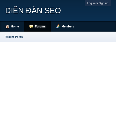
Log in or Sign up
DIỄN ĐÀN SEO
Home
Forums
Members
Recent Posts