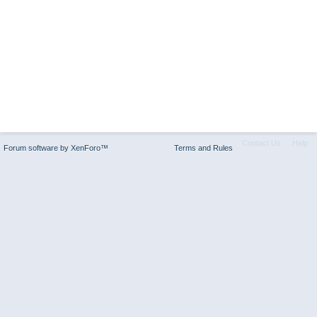
Contact Us
Help
Forum software by XenForo™
Terms and Rules