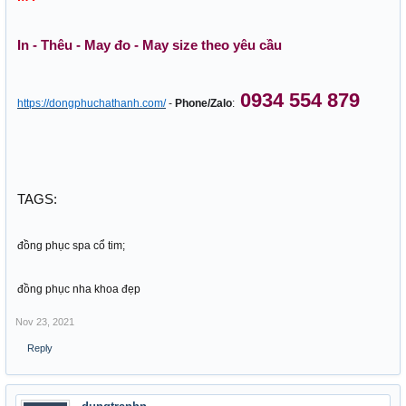
In - Thêu - May đo - May size theo yêu cầu
0934 554 879
https://dongphuchathanh.com/
-
Phone/Zalo
:
TAGS:
đồng phục spa cổ tim;
đồng phục nha khoa đẹp
Nov 23, 2021
Reply