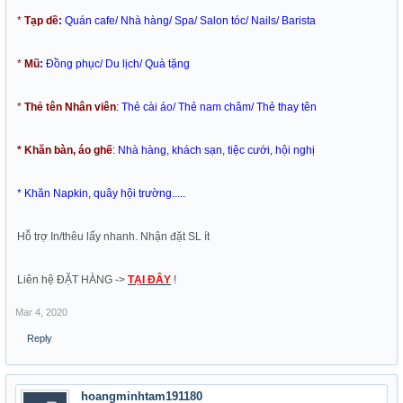
*
Tạp dề
:
Quán cafe/ Nhà hàng/ Spa/ Salon tóc/ Nails/ Barista
*
Mũ
:
Đồng phục/ Du lịch/ Quà tặng
*
Thẻ tên Nhân viên
: Thẻ cài áo/ Thẻ nam châm/ Thẻ thay tên
* Khăn bàn, áo ghế
: Nhà hàng, khách sạn, tiệc cưới, hội nghị
* Khăn Napkin, quây hội trường.....
Hỗ trợ In/thêu lấy nhanh. Nhận đặt SL ít
Liên hệ ĐẶT HÀNG ->
TẠI ĐÂY
!
Mar 4, 2020
Reply
hoangminhtam191180