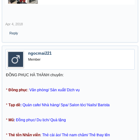
Apr 4, 2018
Reply
ngocmai221
Member
ĐỒNG PHỤC HÀ THÀNH chuyên:
*
Đồng phục
:
Văn phòng/ Sản xuất/ Dịch vụ
*
Tạp dề
:
Quán cafe/ Nhà hàng/ Spa/ Salon tóc/ Nails/ Barista
*
Mũ
:
Đồng phục/ Du lịch/ Quà tặng
*
Thẻ tên Nhân viên
: Thẻ cài áo/ Thẻ nam châm/ Thẻ thay tên