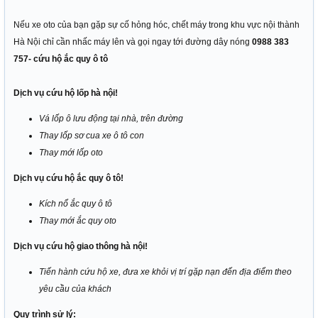
Nếu xe oto của bạn gặp sự cố hỏng hóc, chết máy trong khu vực nội thành
Hà Nội chỉ cần nhấc máy lên và gọi ngay tới đường dây nóng
0988 383
757- cứu hộ ắc quy ô tô
Dịch vụ
cứu hộ lốp hà nội
!
Vá lốp ô lưu động tại nhà, trên đường
Thay lốp sơ cua xe ô tô con
Thay mới lốp oto
Dịch vụ
cứu hộ ắc quy ô tô
!
Kích nổ ắc quy ô tô
Thay mới ắc quy oto
Dịch vụ
cứu hộ giao thông hà nội
!
Tiến hành cứu hộ xe, đưa xe khỏi vị trí gặp nạn đến địa điểm theo
yêu cầu của khách
Quy trình sử lý: