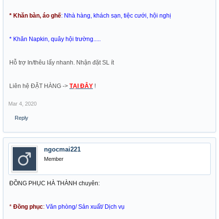
* Khăn bàn, áo ghế
: Nhà hàng, khách sạn, tiệc cưới, hội nghị
* Khăn Napkin, quây hội trường.....
Hỗ trợ In/thêu lấy nhanh. Nhận đặt SL ít
Liên hệ ĐẶT HÀNG ->
TẠI ĐÂY
!
Mar 4, 2020
Reply
ngocmai221
Member
ĐỒNG PHỤC HÀ THÀNH chuyên:
*
Đồng phục
:
Văn phòng/ Sản xuất/ Dịch vụ