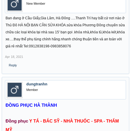
New Member
Ban đang ở Cầu Giấy,Gia Lâm, Hà Đông .....Thanh Trì hay bất cứ nơi nào ở
Thủ Đô HÀ NỘI BẠN CẦN SỬA KHÓA.sửa khóa Phương Đông chuyên sửa
chữa các loại khóa tại nhà sau 15' bạn gọi .khóa nhà,khóa tủ,khóa két,khóa
xe.....thay thế phụ tùng chính hãng.nhanh chóng thuận tiên và an toàn với
giá rẻ nhất Tel:0912838198-0983858076
Apr 18, 2021
Reply
dungtranhn
Member
ĐỒNG PHỤC HÀ THÀNH
Đồng phục
Y TÁ - BÁC SỸ - NHÀ THUỐC - SPA - THẨM
MỸ