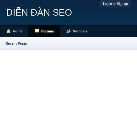
Log in or Sign up
DIỄN ĐÀN SEO
Home
Forums
Members
Recent Posts