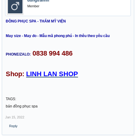
dungtranhn
Member
ĐỒNG PHỤC SPA - THẨM MỸ VIỆN
May size - May đo - Mẫu mã phong phú - In thêu theo yêu cầu
0838 994 486
PHONE/ZALO:
Shop:
LINH LAN SHOP
TAGS:
bán đồng phục spa
Jan 15, 2022
Reply