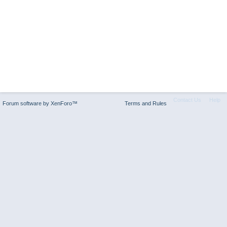
Contact Us
Help
Forum software by XenForo™
Terms and Rules