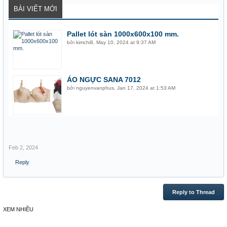
BÀI VIẾT MỚI
Pallet lót sàn 1000x600x100 mm.
bởi
kimchi8
,
May 10, 2024 at 9:37 AM
ÁO NGỰC SANA 7012
bởi
nguyenvanphus
,
Jan 17, 2024 at 1:53 AM
Feb 2, 2024
Reply
Reply to Thread
XEM NHIỀU