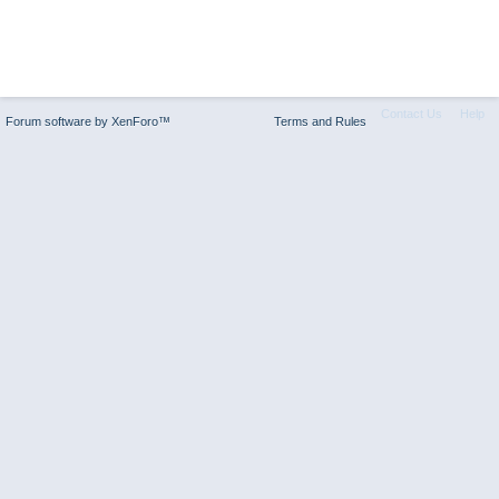
Contact Us
Help
Forum software by XenForo™
Terms and Rules