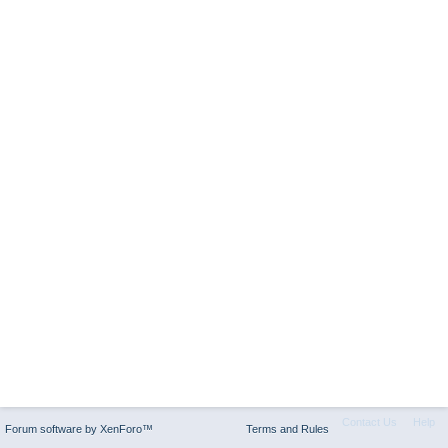
Contact Us
Help
Forum software by XenForo™
Terms and Rules