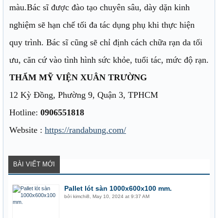
màu.Bác sĩ được đào tạo chuyên sâu, dày dặn kinh
nghiệm sẽ hạn chế tối đa tác dụng phụ khi thực hiện
quy trình. Bác sĩ cũng sẽ chỉ định cách chữa rạn da tối
ưu, căn cứ vào tình hình sức khỏe, tuổi tác, mức độ rạn.
THẨM MỸ VIỆN XUÂN TRƯỜNG
12 Kỳ Đồng, Phường 9, Quận 3, TPHCM
Hotline:
0906551818
Website :
https://randabung.com/
BÀI VIẾT MỚI
Pallet lót sàn 1000x600x100 mm.
bởi
kimchi8
,
May 10, 2024 at 9:37 AM