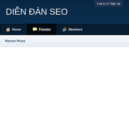
Log in or Sign up
DIỄN ĐÀN SEO
Home
Forums
Members
Recent Posts