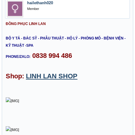
hailethanh020
Member
ĐỒNG PHỤC LINH LAN
BỘ Y TÁ - BÁC SỸ - PHẪU THUẬT - HỘ LÝ - PHÒNG MỔ - BỆNH VIỆN -
KỸ THUẬT -SPA
0838 994 486
PHONE/ZALO:
Shop:
LINH LAN SHOP