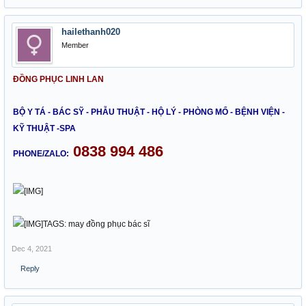
hailethanh020
Member
ĐỒNG PHỤC LINH LAN
BỘ Y TÁ - BÁC SỸ - PHẪU THUẬT - HỘ LÝ - PHÒNG MỔ - BỆNH VIỆN -
KỸ THUẬT -SPA
0838 994 486
PHONE/ZALO:
TAGS: may đồng phục bác sĩ
Dec 4, 2021
Reply