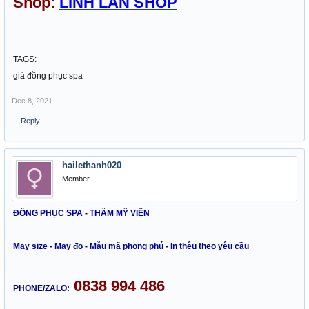
Shop:
LINH LAN SHOP
TAGS:
giá đồng phục spa
Dec 8, 2021
Reply
hailethanh020
Member
ĐỒNG PHỤC SPA - THẨM MỸ VIỆN
May size - May đo - Mẫu mã phong phú - In thêu theo yêu cầu
0838 994 486
PHONE/ZALO: