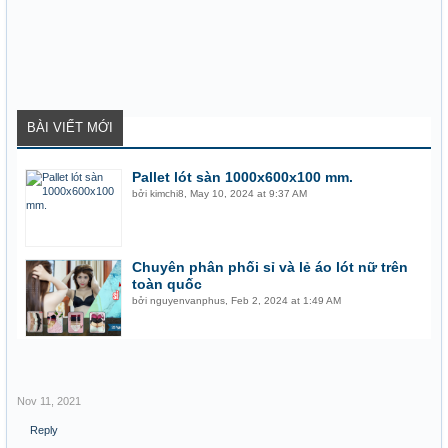
BÀI VIẾT MỚI
Pallet lót sàn 1000x600x100 mm.
bởi
kimchi8
,
May 10, 2024 at 9:37 AM
Chuyên phân phối sỉ và lẻ áo lót nữ trên
toàn quốc
bởi
nguyenvanphus
,
Feb 2, 2024 at 1:49 AM
Nov 11, 2021
Reply