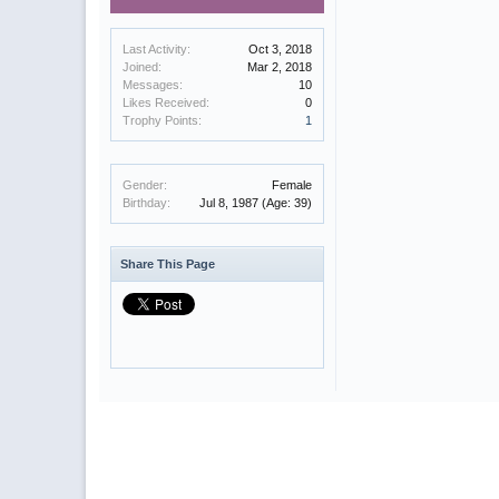
Last Activity:
Oct 3, 2018
Joined:
Mar 2, 2018
Messages:
10
Likes Received:
0
Trophy Points:
1
Gender:
Female
Birthday:
Jul 8, 1987
(Age: 39)
Share This Page