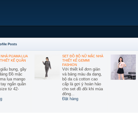
ofile Posts
NHÀ PIJAMA LỤA
SET ĐỒ BỘ NỮ MẶC NHÀ
THIẾT KẾ QUẦN
THIẾT KẾ GEMMI
FASHION
 giấu bụng, gầy
Với thiết kế đơn giản
 dáng Đồ mặc
và bảng màu đa dạng,
ama lụa mango
bộ da cá cotton cao
ế tay ngắn quần
cấp là gợi ý hoàn hảo
size từ 42-
cho set đồ đôi khi mùa
đông...
g
Đặt hàng