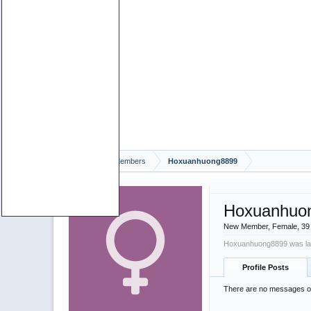
Home
Members
Hoxuanhuong8899
Hoxuanhuo
New Member
, Female, 39
Hoxuanhuong8899 was la
Profile Posts
There are no messages on