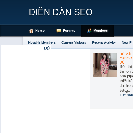
DIỄN ĐÀN SEO
Home
Forums
Members
Notable Members
Current Visitors
Recent Activity
New Pr
(x)
ĐỒ MẶC 
MANGO 
ĐÙI
Béo thì
thì tôn
nhà pij
thiết k
dài free
58kg...
Đặt hàn