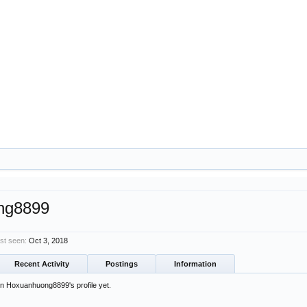
ng8899
st seen:
Oct 3, 2018
Recent Activity
Postings
Information
 Hoxuanhuong8899's profile yet.