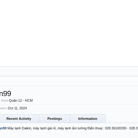
an99
,
from
Quận 12 - HCM
seen:
Oct 11, 2024
Recent Activity
Postings
Information
an99
Máy lạnh Daikin, máy lạnh giá rẻ, máy lạnh âm tường Điện thoại : 028.36100330 - 028