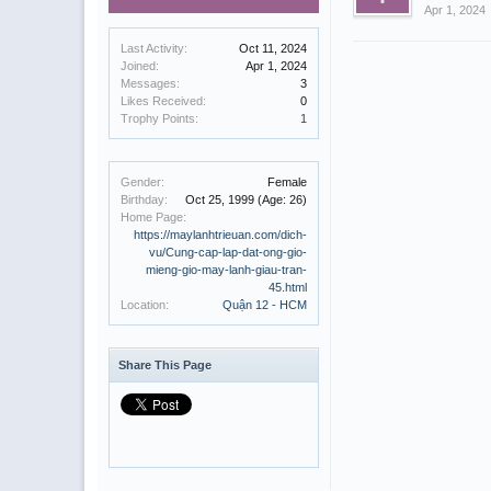
Apr 1, 2024
Last Activity:
Oct 11, 2024
Joined:
Apr 1, 2024
Messages:
3
Likes Received:
0
Trophy Points:
1
Gender:
Female
Birthday:
Oct 25, 1999
(Age: 26)
Home Page:
https://maylanhtrieuan.com/dich-
vu/Cung-cap-lap-dat-ong-gio-
mieng-gio-may-lanh-giau-tran-
45.html
Location:
Quận 12 - HCM
Share This Page