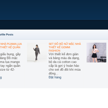
ofile Posts
NHÀ PIJAMA LỤA
SET ĐỒ BỘ NỮ MẶC NHÀ
THIẾT KẾ QUẦN
THIẾT KẾ GEMMI
FASHION
 giấu bụng, gầy
Với thiết kế đơn giản
 dáng Đồ mặc
và bảng màu đa dạng,
ama lụa mango
bộ da cá cotton cao
ế tay ngắn quần
cấp là gợi ý hoàn hảo
size từ 42-
cho set đồ đôi khi mùa
đông...
g
Đặt hàng