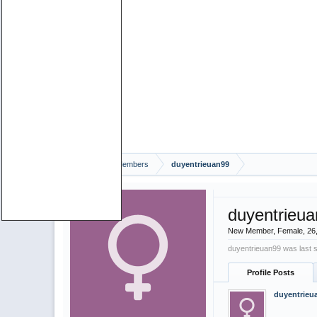
Home
Members
duyentrieuan99
duyentrieu
New Member
, Female, 26
duyentrieuan99 was last 
Profile Posts
duyentrieu