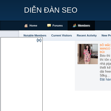
DIỄN ĐÀN SEO
Home
Forums
Members
Notable Members
Current Visitors
Recent Activity
New Pr
(x)
ĐỒ MẶC 
MANGO 
ĐÙI
Béo thì
thì tôn
nhà pij
thiết k
dài free
58kg...
Đặt hàn