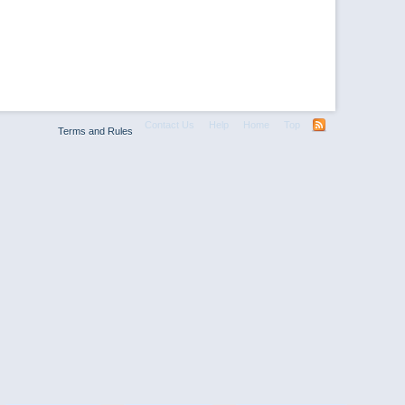
Contact Us
Help
Home
Top
Terms and Rules