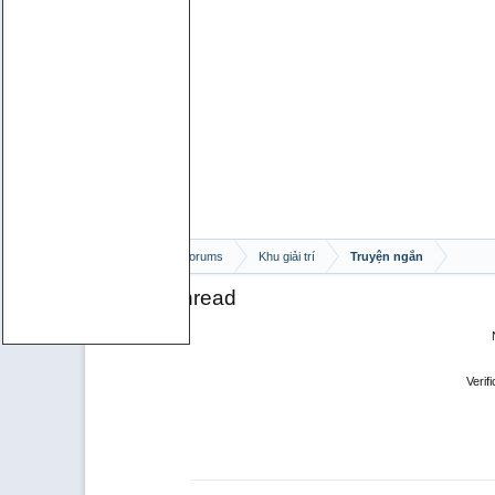
Home
Forums
Khu giải trí
Truyện ngắn
Create Thread
Verifi