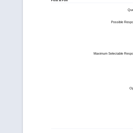
Post a Poll
Que
Possible Resp
Maximum Selectable Resp
Op