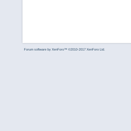
Forum software by XenForo™
©2010-2017 XenForo Ltd.