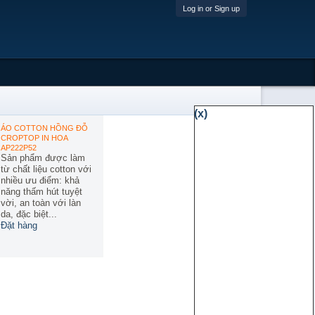
Log in or Sign up
(x)
ÁO COTTON HỒNG ĐỖ
CROPTOP IN HOA
AP222P52
Sản phẩm được làm
từ chất liệu cotton với
nhiều ưu điểm: khả
năng thấm hút tuyệt
vời, an toàn với làn
da, đặc biệt...
Đặt hàng