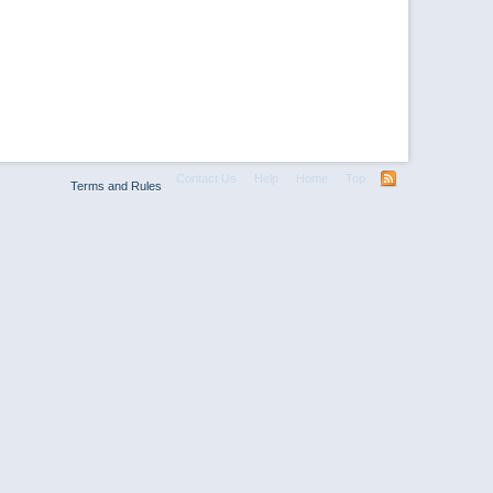
Contact Us
Help
Home
Top
Terms and Rules