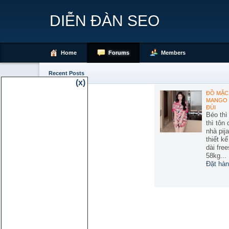
DIỄN ĐÀN SEO
Home
Forums
Members
Recent Posts
(x)
ĐỒ MẶC 
MANGO 
ĐÙI
Béo thì
thì tôn
nhà pij
thiết k
dài free
58kg...
Đặt hàn