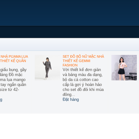
NHÀ PIJAMA LỤA
SET ĐỒ BỘ NỮ MẶC NHÀ
THIẾT KẾ QUẦN
THIẾT KẾ GEMMI
FASHION
 giấu bụng, gầy
Với thiết kế đơn giản
 dáng Đồ mặc
và bảng màu đa dạng,
ama lụa mango
bộ da cá cotton cao
ế tay ngắn quần
cấp là gợi ý hoàn hảo
size từ 42-
cho set đồ đôi khi mùa
đông...
g
Đặt hàng