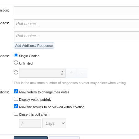
stion:
onses:
onses:
Single Choice
Unlimited
This is the maximum number of responses a voter may select when voting.
tions:
Allow voters to change their votes
Display votes publicly
Allow the results to be viewed without voting
Close this poll after: