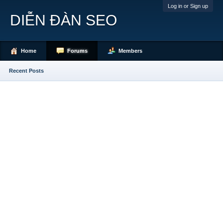
Log in or Sign up
DIỄN ĐÀN SEO
Home
Forums
Members
Recent Posts