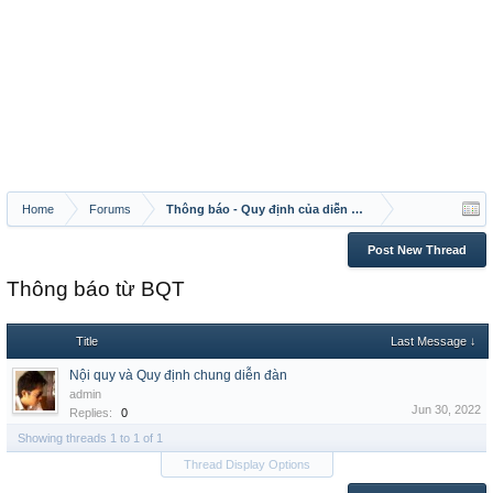
Home
Forums
Thông báo - Quy định của diễn đàn
Post New Thread
Thông báo từ BQT
Title
Last Message ↓
Nội quy và Quy định chung diễn đàn
admin
Jun 30, 2022
Replies:
0
Showing threads 1 to 1 of 1
Thread Display Options