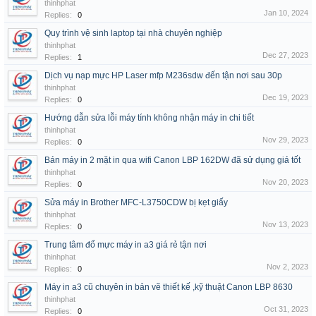
thinhphat
Jan 10, 2024
Replies:
0
Quy trình vệ sinh laptop tại nhà chuyên nghiệp
thinhphat
Dec 27, 2023
Replies:
1
Dịch vụ nạp mực HP Laser mfp M236sdw đến tận nơi sau 30p
thinhphat
Dec 19, 2023
Replies:
0
Hướng dẫn sửa lỗi máy tính không nhận máy in chi tiết
thinhphat
Nov 29, 2023
Replies:
0
Bán máy in 2 mặt in qua wifi Canon LBP 162DW đã sử dụng giá tốt
thinhphat
Nov 20, 2023
Replies:
0
Sửa máy in Brother MFC-L3750CDW bị kẹt giấy
thinhphat
Nov 13, 2023
Replies:
0
Trung tâm đổ mực máy in a3 giá rẻ tận nơi
thinhphat
Nov 2, 2023
Replies:
0
Máy in a3 cũ chuyên in bản vẽ thiết kế ,kỹ thuật Canon LBP 8630
thinhphat
Oct 31, 2023
Replies:
0