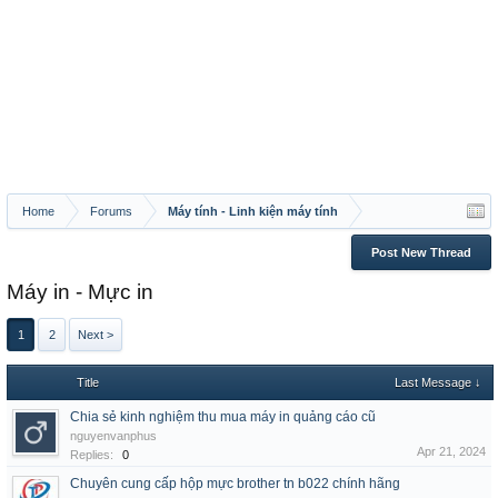
Home
Forums
Máy tính - Linh kiện máy tính
Post New Thread
Máy in - Mực in
1
2
Next >
Title
Last Message ↓
Chia sẻ kinh nghiệm thu mua máy in quảng cáo cũ
nguyenvanphus
Apr 21, 2024
Replies:
0
Chuyên cung cấp hộp mực brother tn b022 chính hãng