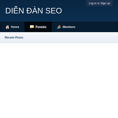
Log in or Sign up
DIỄN ĐÀN SEO
Home
Forums
Members
Recent Posts