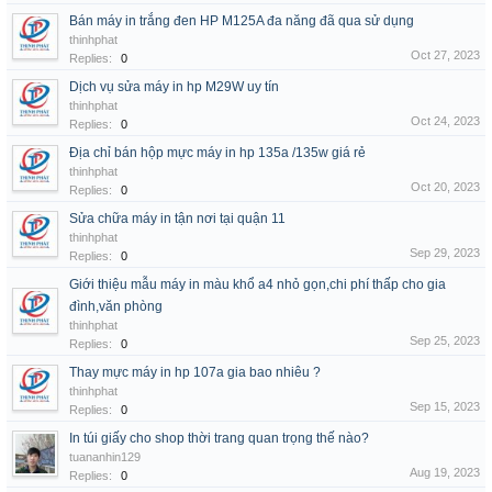
Bán máy in trắng đen HP M125A đa năng đã qua sử dụng
thinhphat
Oct 27, 2023
Replies:
0
Dịch vụ sửa máy in hp M29W uy tín
thinhphat
Oct 24, 2023
Replies:
0
Địa chỉ bán hộp mực máy in hp 135a /135w giá rẻ
thinhphat
Oct 20, 2023
Replies:
0
Sửa chữa máy in tận nơi tại quận 11
thinhphat
Sep 29, 2023
Replies:
0
Giới thiệu mẫu máy in màu khổ a4 nhỏ gọn,chi phí thấp cho gia
đình,văn phòng
thinhphat
Sep 25, 2023
Replies:
0
Thay mực máy in hp 107a gia bao nhiêu ?
thinhphat
Sep 15, 2023
Replies:
0
In túi giấy cho shop thời trang quan trọng thế nào?
tuananhin129
Aug 19, 2023
Replies:
0