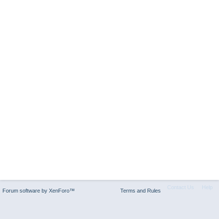
Contact Us
Help
Forum software by XenForo™
Terms and Rules