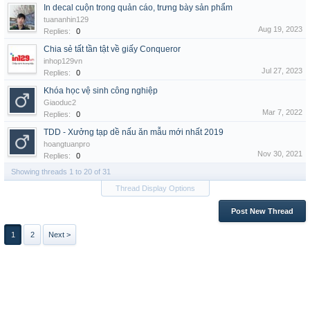
In decal cuộn trong quản cáo, trưng bày sản phẩm
tuananhin129
Aug 19, 2023
Replies:
0
Chia sẻ tất tần tật về giấy Conqueror
inhop129vn
Jul 27, 2023
Replies:
0
Khóa học vệ sinh công nghiệp
Giaoduc2
Mar 7, 2022
Replies:
0
TDD - Xưởng tạp dề nấu ăn mẫu mới nhất 2019
hoangtuanpro
Nov 30, 2021
Replies:
0
Showing threads 1 to 20 of 31
Thread Display Options
Post New Thread
1
2
Next >